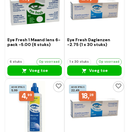
Eye Fresh 1 Maand lens 6-
Eye Fresh Daglenzen
pack -5.00 (6 stuks)
-2.75 (1 x 30 stuks)
6 stuks
Op voorraad
1 x 30 stuks
Op voorraad
Voeg toe
Voeg toe
ADVIESPRIJS
ADVIESPRIJS
5,99
22,49
4,
18,
99
28