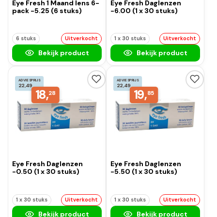
Eye Fresh 1 Maand lens 6-
Eye Fresh Daglenzen
pack -5.25 (6 stuks)
-6.00 (1 x 30 stuks)
6 stuks
Uitverkocht
1 x 30 stuks
Uitverkocht
Bekijk product
Bekijk product
ADVIESPRIJS
ADVIESPRIJS
22,49
22,49
18,
19,
28
85
Eye Fresh Daglenzen
Eye Fresh Daglenzen
-0.50 (1 x 30 stuks)
-5.50 (1 x 30 stuks)
1 x 30 stuks
Uitverkocht
1 x 30 stuks
Uitverkocht
Bekijk product
Bekijk product