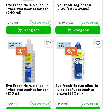
Eye Fresh No rub alles-in-
Eye Fresh Daglenzen
1 vloeistof zachte lenzen
-2.00 (1 x 30 stuks)
(240 ml)
240 ml
Op voorraad
1 x 30 stuks
Op voorraad
Voeg toe
Voeg toe
ADVIESPRIJS
ADVIESPRIJS
3,75
7,29
3,
6,
16
92
Eye Fresh No rub alles-in-
Eye Fresh No rub alles-in-
1 vloeistof zachte lenzen
1 vloeistof voor zachte
(100 ml)
lenzen (360 ml)
100 ml
Op voorraad
360 ml
Op voorraad