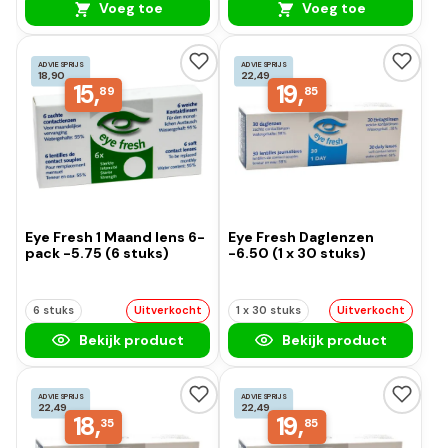
Voeg toe
Voeg toe
ADVIESPRIJS
ADVIESPRIJS
18,90
22,49
15,
19,
89
85
Eye Fresh 1 Maand lens 6-
Eye Fresh Daglenzen
pack -5.75 (6 stuks)
-6.50 (1 x 30 stuks)
6 stuks
Uitverkocht
1 x 30 stuks
Uitverkocht
Bekijk product
Bekijk product
ADVIESPRIJS
ADVIESPRIJS
22,49
22,49
18,
19,
35
85