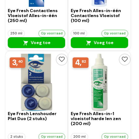
Eye Fresh Contactlens
Eye Fresh Alles-in-één
Vloeistof Alles-in-één
Contactlens Vloeistof
(250 ml)
(100 ml)
250 ml
Op voorraad
100 ml
Op voorraad
Voeg toe
Voeg toe
3,
4,
40
82
Eye Fresh Lenshouder
Eye Fresh Alles-in-1
Plat Duo (2 stuks)
vloeistof harde len zen
(200 ml)
2 stuks
Op voorraad
200 ml
Op voorraad