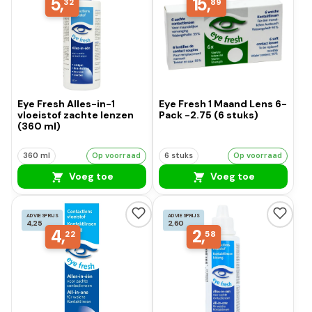
5,
15,
32
89
Eye Fresh Alles-in-1
Eye Fresh 1 Maand Lens 6-
vloeistof zachte lenzen
Pack -2.75 (6 stuks)
(360 ml)
360 ml
Op voorraad
6 stuks
Op voorraad
Voeg toe
Voeg toe
ADVIESPRIJS
ADVIESPRIJS
4,25
2,60
4,
2,
22
58