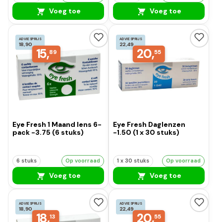
Voeg toe
Voeg toe
ADVIESPRIJS
ADVIESPRIJS
18,90
22,49
15,
20,
89
55
Eye Fresh 1 Maand lens 6-
Eye Fresh Daglenzen
pack -3.75 (6 stuks)
-1.50 (1 x 30 stuks)
6 stuks
Op voorraad
1 x 30 stuks
Op voorraad
Voeg toe
Voeg toe
ADVIESPRIJS
ADVIESPRIJS
18,90
22,49
18,
20,
13
55