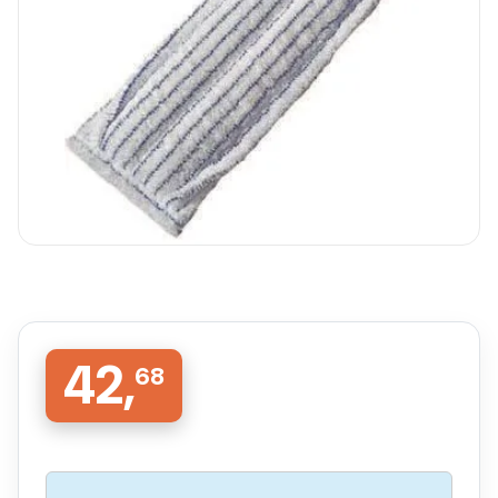
42,
68