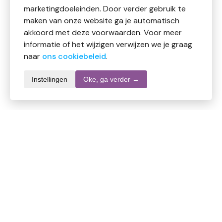
marketingdoeleinden. Door verder gebruik te
maken van onze website ga je automatisch
akkoord met deze voorwaarden. Voor meer
informatie of het wijzigen verwijzen we je graag
naar
ons cookiebeleid
.
Instellingen
Oke, ga verder →
Informatie over dit product
Merk
Ecolab
SKU
DW10597
EAN
4028159067602