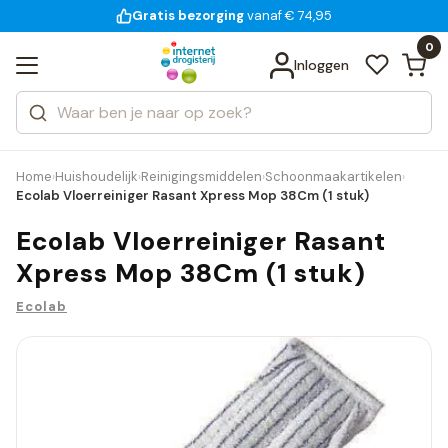
Gratis bezorging
voor 18:00 uur besteld
14 dagen bedenktijd
vanaf € 74,95
Bekijk alle resultaten
Zoeken
0
Categorieën
Inloggen
Merken
Home
Huishoudelijk
Reinigingsmiddelen
Schoonmaakartikelen
›
›
›
›
Ecolab Vloerreiniger Rasant Xpress Mop 38Cm (1 stuk)
Ecolab Vloerreiniger Rasant
Xpress Mop 38Cm (1 stuk)
Ecolab