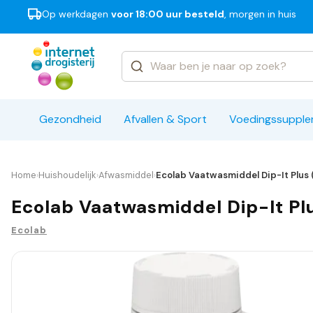
Op werkdagen
voor 18:00 uur besteld
, morgen in huis
Categorieën
Merken
Gezondheid
Afvallen & Sport
Voedingssuppl
Home
Huishoudelijk
Afwasmiddel
Ecolab Vaatwasmiddel Dip-It Plus 
›
›
›
Ecolab Vaatwasmiddel Dip-It Pl
Ecolab