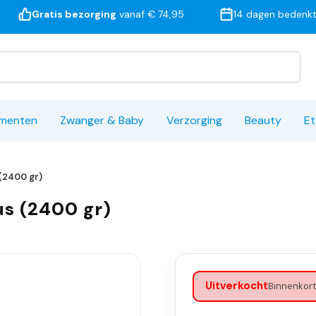
Gratis bezorging
vanaf € 74,95
14 dagen bedenkt
ementen
Zwanger & Baby
Verzorging
Beauty
Et
(2400 gr)
us (2400 gr)
Uitverkocht
Binnenkort