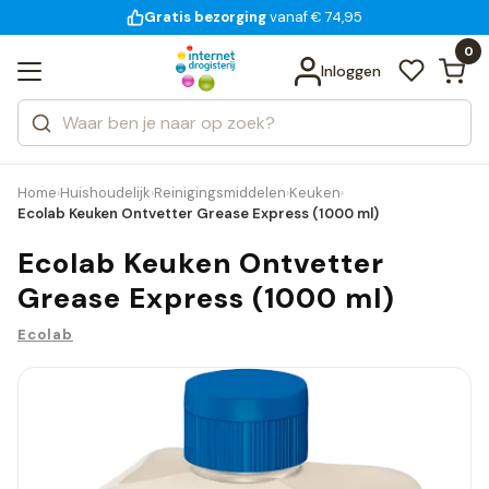
Gratis bezorging
voor 18:00 uur besteld
14 dagen bedenktijd
Bekijk alle resultaten
Zoeken
0
Categorieën
Inloggen
Merken
Home
Huishoudelijk
Reinigingsmiddelen
Keuken
›
›
›
›
Ecolab Keuken Ontvetter Grease Express (1000 ml)
Ecolab Keuken Ontvetter
Grease Express (1000 ml)
Ecolab