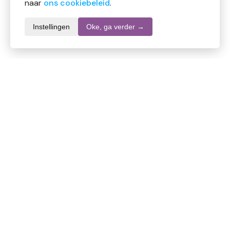
naar
ons cookiebeleid
.
Instellingen
Oke, ga verder →
Informatie over dit product
Merk
Ecolab
SKU
DW10548
EAN
4028159027170
Inhoud
1000 ml
Stel een vraag over dit product
Specifieke vragen over de werking of inhoud van