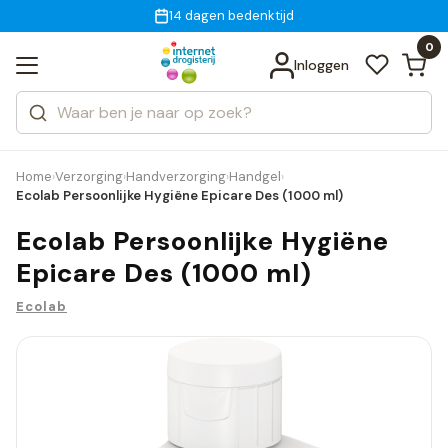
Gratis bezorging
voor 18:00 uur besteld
14 dagen bedenktijd
Bekijk alle resultaten
Zoeken
0
Categorieën
Inloggen
Merken
Home
Verzorging
Handverzorging
Handgel
›
›
›
›
Ecolab Persoonlijke Hygiëne Epicare Des (1000 ml)
Ecolab Persoonlijke Hygiëne
Epicare Des (1000 ml)
Ecolab