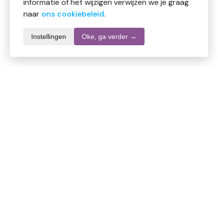
informatie of het wijzigen verwijzen we je graag
naar
ons cookiebeleid
.
Instellingen
Oke, ga verder →
Informatie over dit product
Merk
Ecolab
SKU
DW10563
EAN
4028159057870
Inhoud
1000 ml
Stel een vraag over dit product