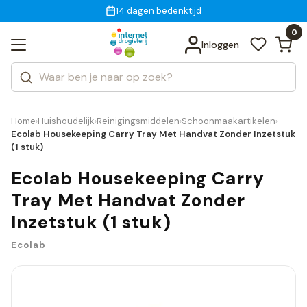
Gratis bezorging
voor 18:00 uur besteld
14 dagen bedenktijd
Bekijk alle resultaten
Zoeken
0
Categorieën
Inloggen
Merken
Home
Huishoudelijk
Reinigingsmiddelen
Schoonmaakartikelen
›
›
›
›
Ecolab Housekeeping Carry Tray Met Handvat Zonder Inzetstuk
(1 stuk)
Ecolab Housekeeping Carry
Tray Met Handvat Zonder
Inzetstuk (1 stuk)
Ecolab