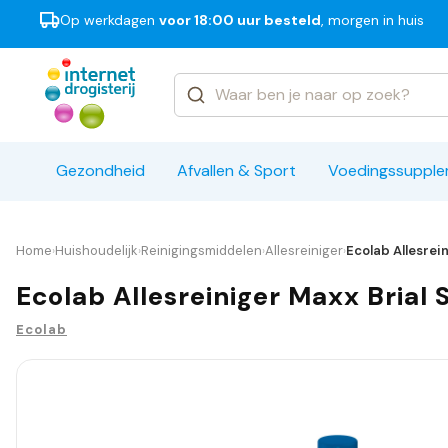
Op werkdagen
voor 18:00 uur besteld
, morgen in huis
Categorieën
Merken
Gezondheid
Afvallen & Sport
Voedingssuppl
Home
Huishoudelijk
Reinigingsmiddelen
Allesreiniger
Ecolab Allesrei
›
›
›
›
Ecolab Allesreiniger Maxx Brial 
Ecolab