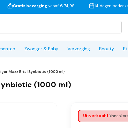
Gratis bezorging
vanaf € 74,95
14 dagen bedenkt
ementen
Zwanger & Baby
Verzorging
Beauty
Et
niger Maxx Brial Synbiotic (1000 ml)
Synbiotic (1000 ml)
Uitverkocht
Binnenkort