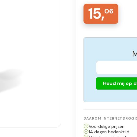
15,
06
M
Houd mij op 
DAAROM INTERNETDROGIS
Voordelige prijzen
14 dagen bedenktijd