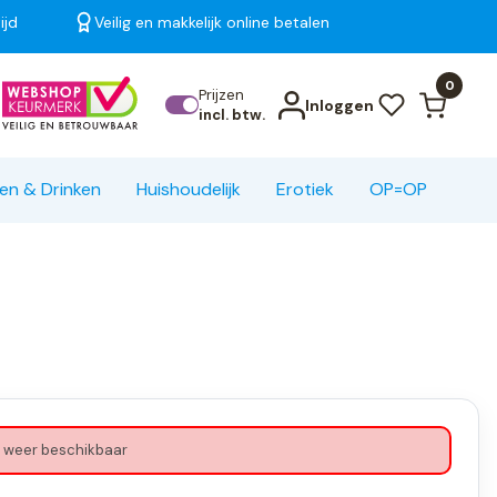
ijd
Veilig en makkelijk online betalen
Bekijk alle resultaten
0
Prijzen
Inloggen
incl. btw.
en & Drinken
Huishoudelijk
Erotiek
OP=OP
 weer beschikbaar