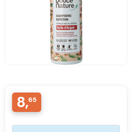
8,
65