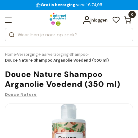
Gratis bezorging
voor 18:00 uur besteld
14 dagen bedenktijd
Bekijk alle resultaten
Zoeken
0
Categorieën
Inloggen
Merken
Home
Verzorging
Haarverzorging
Shampoo
›
›
›
›
Douce Nature Shampoo Arganolie Voedend (350 ml)
Douce Nature Shampoo
Arganolie Voedend (350 ml)
Douce Nature