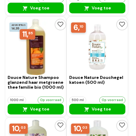
Voeg toe
Voeg toe
6,
ADVIESPRIJS
10
14,35
11,
85
Douce Nature Shampoo
Douce Nature Douchegel
glanzend haar metgroene
katoen (500 ml)
thee familie bio (1000 ml)
1000 ml
Op voorraad
500 ml
Op voorraad
Voeg toe
Voeg toe
10,
10,
03
03