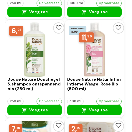
250 ml
Op voorraad
1000 ml
Op voorraad
Voeg toe
Voeg toe
6,
ADVIESPRIJS
21
11,99
11,
96
Douce Nature Douchegel
Douce Nature Natur Intim
& shampoo ontspannend
Intieme Wasgel Rose Bio
bio (250 ml)
(500 ml)
250 ml
Op voorraad
500 ml
Op voorraad
Voeg toe
Voeg toe
7,
2,
15
19