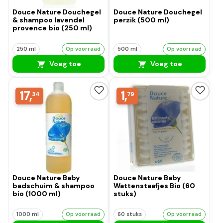
Douce Nature Douchegel
Douce Nature Douchegel
& shampoo lavendel
perzik (500 ml)
provence bio (250 ml)
250 ml
Op voorraad
500 ml
Op voorraad
Voeg toe
Voeg toe
17,
1,
34
79
Douce Nature Baby
Douce Nature Baby
badschuim & shampoo
Wattenstaafjes Bio (60
bio (1000 ml)
stuks)
1000 ml
Op voorraad
60 stuks
Op voorraad