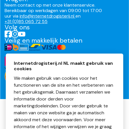
Neem contact op met onze klantenservice.
Bereikbaar op werkdagen van 09:00 tot 17:00
uur via
info@internetdrogisterij.nl
en
+31 (0)85 065 72 55
Volg ons
Veilig en makkelijk betalen
Internetdrogisterij.nl NL maakt gebruik van
cookies
We maken gebruik van cookies voor het
functioneren van de site en het verbeteren van
het gebruiksgemak. Daarnaast verzamelen we
informatie door derden voor
marketingdoeleinden. Door verder gebruik te
Algemene voorwaarden
maken van onze website ga je automatisch
Privacyverklaring
akkoord met deze voorwaarden. Voor meer
Cookies
Disclaimer
informatie of het wijzigen verwijzen we je graag