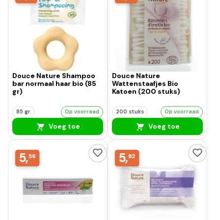
Douce Nature Shampoo
Douce Nature
bar normaal haar bio (85
Wattenstaafjes Bio
gr)
Katoen (200 stuks)
85 gr
Op voorraad
200 stuks
Op voorraad
Voeg toe
Voeg toe
5,
5,
56
82