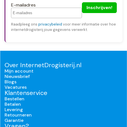
E-mailadres
Raadpleeg ons
privacybeleid
voor meer informatie over hoe
internetdrogisterij jouw gegevens verwerkt.
Over InternetDrogisterij.nl
Mijn account
Nieuwsbrief
Blogs
Vacatures
Klantenservice
Bestellen
Betalen
Levering
Retourneren
Garantie
Vragen?