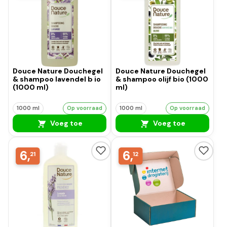
Douce Nature Douchegel
Douce Nature Douchegel
& shampoo lavendel b io
& shampoo olijf bio (1000
(1000 ml)
ml)
1000 ml
Op voorraad
1000 ml
Op voorraad
Voeg toe
Voeg toe
6,
6,
21
12