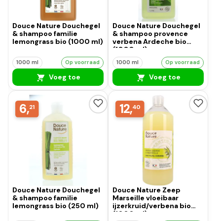
Douce Nature Douchegel
Douce Nature Douchegel
& shampoo familie
& shampoo provence
lemongrass bio (1000 ml)
verbena Ardeche bio
(1000 ml)
1000 ml
Op voorraad
1000 ml
Op voorraad
Voeg toe
Voeg toe
6,
12,
21
40
Douce Nature Douchegel
Douce Nature Zeep
& shampoo familie
Marseille vloeibaar
lemongrass bio (250 ml)
ijzerkruid/verbena bio
(1000 ml)