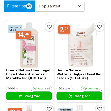
Populariteit
Filteren op
69
2,
ADVIESPRIJS
77
14,49
14,
45
Douce Nature Douchegel
Douce Nature
hoge tolerantie roos uit
Wattenschijfjes Ovaal Bio
Marokko bio (1000 ml)
Katoen (50 stuks)
1000 ml
Op voorraad
50 stuks
Op voorraad
Voeg toe
Voeg toe
ADVIESPRIJS
40