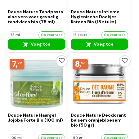
Douce Nature Tandpasta
Douce Nature Intieme
aloe vera voor gevoelig
Hygienische Doekjes
tandvlees bio (75 ml)
Katoen Bio (15 stuks)
75 ml
Op voorraad
15 stuks
Op voorraad
Voeg toe
Voeg toe
7,
8,
72
93
Douce Nature Haargel
Douce Nature Deodorant
Jojoba Forte Bio (100 ml)
balsem oranjebloesem
bio (50 gr)
100 ml
Op voorraad
50 gr
Op voorraad