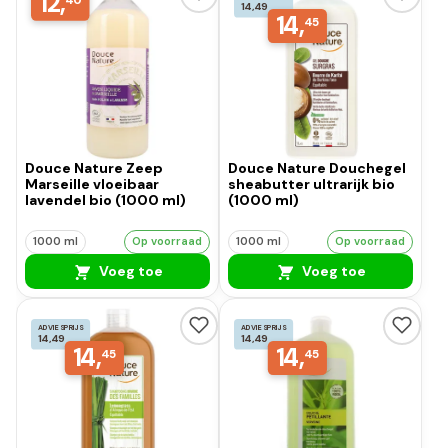
12,
14,49
14,
45
Douce Nature Zeep
Douce Nature Douchegel
Marseille vloeibaar
sheabutter ultrarijk bio
lavendel bio (1000 ml)
(1000 ml)
1000 ml
Op voorraad
1000 ml
Op voorraad
Voeg toe
Voeg toe
ADVIESPRIJS
ADVIESPRIJS
14,49
14,49
14,
14,
45
45