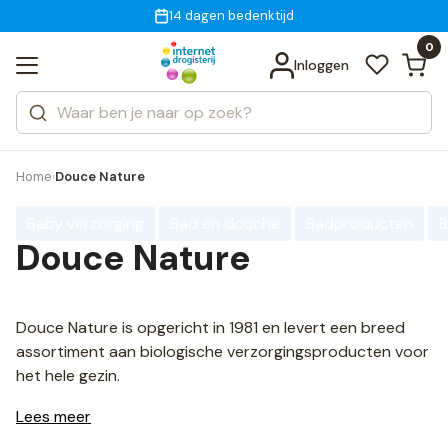
Gratis bezorging
voor 18:00 uur besteld
14 dagen bedenktijd
Bekijk alle resultaten
Zoeken
0
Categorieën
Inloggen
Merken
Home
Douce Nature
›
Baby verzorging
Bad en douche
Badproducten
B
Douce Nature
Douce Nature is opgericht in 1981 en levert een breed
assortiment aan biologische verzorgingsproducten voor
het hele gezin.
Lees meer