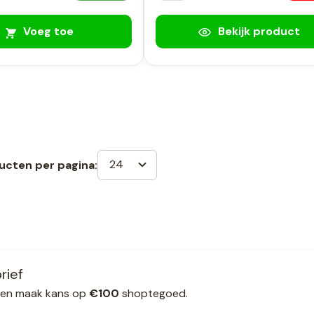
Voeg toe
Bekijk product
24
ucten per pagina:
rief
ef en maak kans op
€100
shoptegoed.