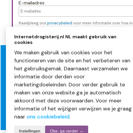
E-mailadres
Raadpleeg ons
privacybeleid
voor meer informatie over hoe in
Internetdrogisterij.nl NL maakt gebruik van
cookies
We maken gebruik van cookies voor het
functioneren van de site en het verbeteren van
Over InternetDrogisterij.nl
Klante
het gebruiksgemak. Daarnaast verzamelen we
Mijn account
Bestellen
informatie door derden voor
Nieuwsbrief
Betalen
Blogs
Levering
marketingdoeleinden. Door verder gebruik te
Vacatures
Retourne
maken van onze website ga je automatisch
Volg ons
Garantie
akkoord met deze voorwaarden. Voor meer
informatie of het wijzigen verwijzen we je graag
naar
ons cookiebeleid
.
Instellingen
Oke, ga verder →