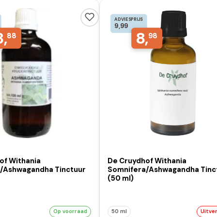
ADVIESPRIJS
9,99
3,
8,
88
98
of Withania
De Cruydhof Withania
/Ashwagandha Tinctuur
Somnifera/Ashwagandha Tinc
(50 ml)
Op voorraad
50 ml
Uitve