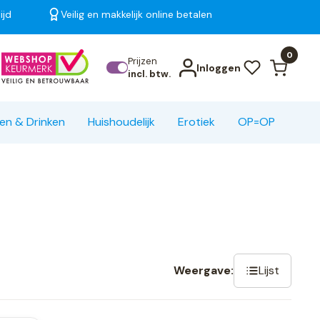
ijd
Veilig en makkelijk online betalen
Bekijk alle resultaten
0
Prijzen
Inloggen
incl. btw.
en & Drinken
Huishoudelijk
Erotiek
OP=OP
Lijst
Weergave: