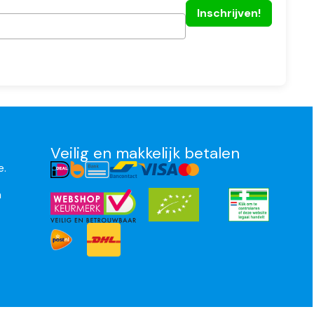
Veilig en makkelijk betalen
e.
n