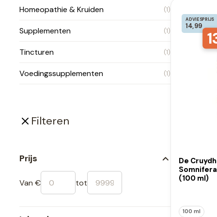
Homeopathie & Kruiden
(1)
ADVIESPRIJS
14,99
Supplementen
(1)
1
Tincturen
(1)
Voedingssupplementen
(1)
Filteren
Prijs
De Cruydh
Somnifera
(100 ml)
Van €
tot
100 ml