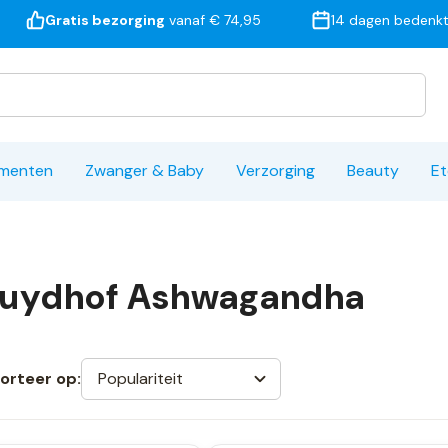
Gratis bezorging
vanaf € 74,95
14 dagen bedenkt
ementen
Zwanger & Baby
Verzorging
Beauty
Et
ruydhof Ashwagandha
Populariteit
orteer op: