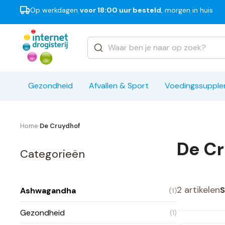
Op werkdagen
voor 18:00 uur besteld
, morgen in huis
Categorieën
Merken
Gezondheid
Afvallen & Sport
Voedingssuppl
Home
De Cruydhof
›
De C
Categorieën
2 artikelen
S
Ashwagandha
(1)
Gezondheid
(1)