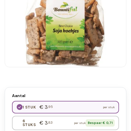
Aantal
€ 3
,95
1 STUK
per stuk
6
€ 3
,83
Bespaar € 0,71
per stuk
STUKS