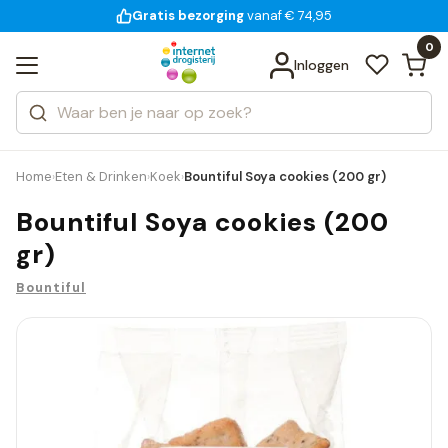
Gratis bezorging
voor 18:00 uur besteld
14 dagen bedenktijd
Bekijk alle resultaten
Zoeken
0
Categorieën
Inloggen
Merken
Home
Eten & Drinken
Koek
Bountiful Soya cookies (200 gr)
›
›
›
Bountiful Soya cookies (200
gr)
Bountiful