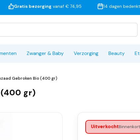
Gratis bezorging
vanaf € 74,95
14 dagen bedenkt
ementen
Zwanger & Baby
Verzorging
Beauty
Et
jnzaad Gebroken Bio (400 gr)
 (400 gr)
Uitverkocht
Binnenkort