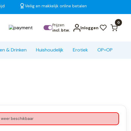
ijd
Veilig en makkelijk online betalen
Bekijk alle resultaten
0
Prijzen
Inloggen
incl. btw.
en & Drinken
Huishoudelijk
Erotiek
OP=OP
 weer beschikbaar