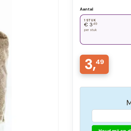
Aantal
1 STUK
€ 3
,49
per stuk
3,
49
M
Houd mij op 