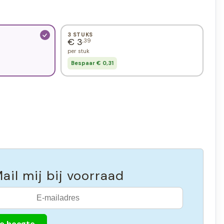
3 STUKS
€ 3
,39
per stuk
Bespaar € 0,31
ail mij bij voorraad
de hoogte