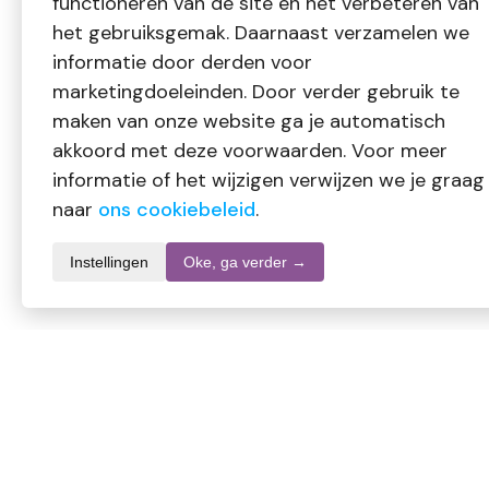
functioneren van de site en het verbeteren van
het gebruiksgemak. Daarnaast verzamelen we
informatie door derden voor
marketingdoeleinden. Door verder gebruik te
maken van onze website ga je automatisch
akkoord met deze voorwaarden. Voor meer
informatie of het wijzigen verwijzen we je graag
naar
ons cookiebeleid
.
Instellingen
Oke, ga verder →
Productomschrijving
Gebroken lijnzaad kan in vele gerechten verwerkt worden. De 
komt doordat het oxidatie proces geen invloed heeft gehad