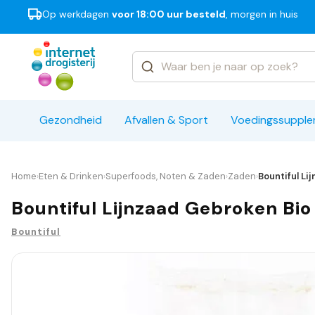
Op werkdagen
voor 18:00 uur besteld
, morgen in huis
Categorieën
Merken
Gezondheid
Afvallen & Sport
Voedingssuppl
Home
Eten & Drinken
Superfoods, Noten & Zaden
Zaden
Bountiful Li
›
›
›
›
Bountiful Lijnzaad Gebroken Bio
Bountiful