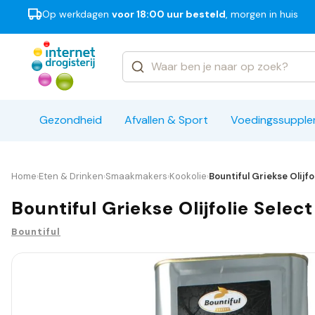
Op werkdagen
voor 18:00 uur besteld
, morgen in huis
Categorieën
Merken
Gezondheid
Afvallen & Sport
Voedingssuppl
Home
Eten & Drinken
Smaakmakers
Kookolie
Bountiful Griekse Olijfo
›
›
›
›
Bountiful Griekse Olijfolie Selec
Bountiful