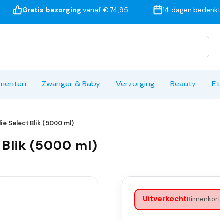
Gratis bezorging
vanaf € 74,95
14 dagen bedenkt
ementen
Zwanger & Baby
Verzorging
Beauty
Et
lie Select Blik (5000 ml)
t Blik (5000 ml)
Uitverkocht
Binnenkort