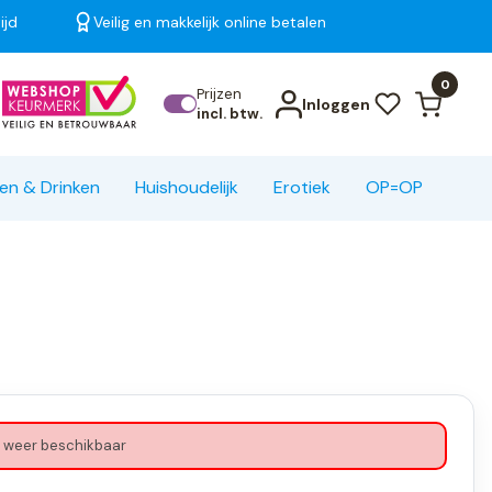
ijd
Veilig en makkelijk online betalen
Bekijk alle resultaten
0
Prijzen
Inloggen
incl. btw.
en & Drinken
Huishoudelijk
Erotiek
OP=OP
 weer beschikbaar