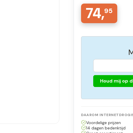
74,
95
M
Houd mij op 
DAAROM INTERNETDROGIS
Voordelige prijzen
14 dagen bedenktijd