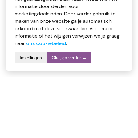
informatie door derden voor
marketingdoeleinden. Door verder gebruik te
maken van onze website ga je automatisch
akkoord met deze voorwaarden. Voor meer
informatie of het wijzigen verwijzen we je graag
naar
ons cookiebeleid
.
Instellingen
Oke, ga verder →
Productomschrijving
Bountiful ongebrande cashewnoten bio
De cashewnoot is een van de meest gegeten noten
ter wereld.