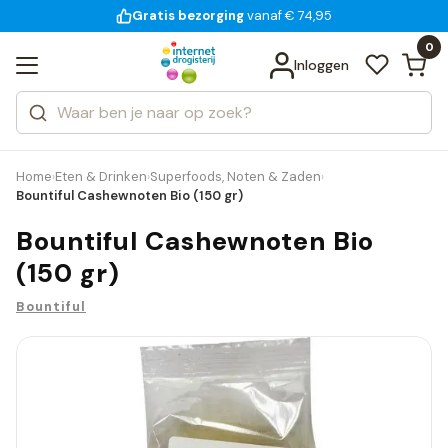
Gratis bezorging
voor 18:00 uur besteld
14 dagen bedenktijd
Bekijk alle resultaten
Zoeken
0
Categorieën
Inloggen
Merken
Home
Eten & Drinken
Superfoods, Noten & Zaden
›
›
›
Bountiful Cashewnoten Bio (150 gr)
Bountiful Cashewnoten Bio
(150 gr)
Bountiful