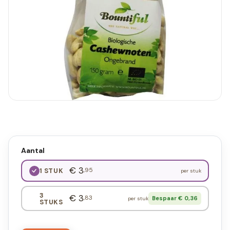
Aantal
€ 3
,95
1 STUK
per stuk
3
€ 3
,83
Bespaar € 0,36
per stuk
STUKS