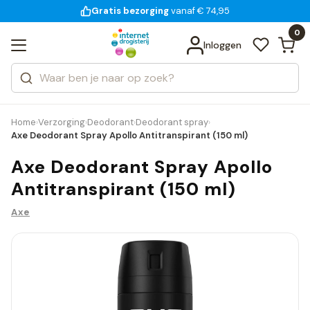
Gratis bezorging
voor 18:00 uur besteld
14 dagen bedenktijd
vanaf € 74,95
Bekijk alle resultaten
Zoeken
0
Categorieën
Inloggen
Merken
Home
Verzorging
Deodorant
Deodorant spray
›
›
›
›
Axe Deodorant Spray Apollo Antitranspirant (150 ml)
Axe Deodorant Spray Apollo
Antitranspirant (150 ml)
Axe