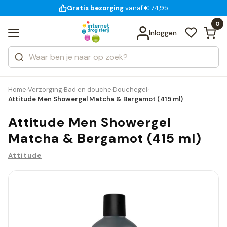
Gratis bezorging
voor 18:00 uur besteld
14 dagen bedenktijd
Bekijk alle resultaten
Zoeken
0
Categorieën
Inloggen
Merken
Home
Verzorging
Bad en douche
Douchegel
›
›
›
›
Attitude Men Showergel Matcha & Bergamot (415 ml)
Attitude Men Showergel
Matcha & Bergamot (415 ml)
Attitude