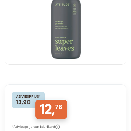
ADVIESPRIJS*
13,90
12,
78
*Adviesprijs van fabrikant
i