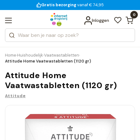
Gratis bezorging
voor 18:00 uur besteld
14 dagen bedenktijd
vanaf € 74,95
Bekijk alle resultaten
Zoeken
0
Categorieën
Inloggen
Merken
Home
Huishoudelijk
Vaatwastabletten
›
›
›
Attitude Home Vaatwastabletten (1120 gr)
Attitude Home
Vaatwastabletten (1120 gr)
Attitude