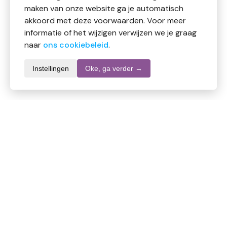
maken van onze website ga je automatisch
akkoord met deze voorwaarden. Voor meer
informatie of het wijzigen verwijzen we je graag
naar
ons cookiebeleid
.
Instellingen
Oke, ga verder →
Waarschuwingen
Informatie over dit product
Merk
Attitude
SKU
DW6073