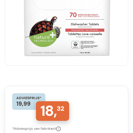
ADVIESPRIJS*
19,99
18,
32
*Adviesprijs van fabrikant
i