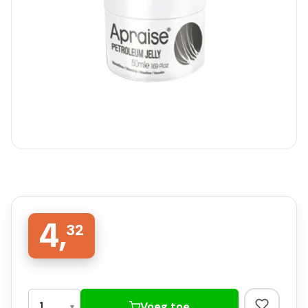
4,
32
Voeg toe