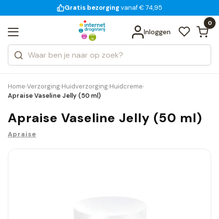
Gratis bezorging
voor 18:00 uur besteld
14 dagen bedenktijd
vanaf € 74,95
Bekijk alle resultaten
Zoeken
0
Categorieën
Inloggen
Merken
Home
Verzorging
Huidverzorging
Huidcreme
›
›
›
›
Apraise Vaseline Jelly (50 ml)
Apraise Vaseline Jelly (50 ml)
Apraise