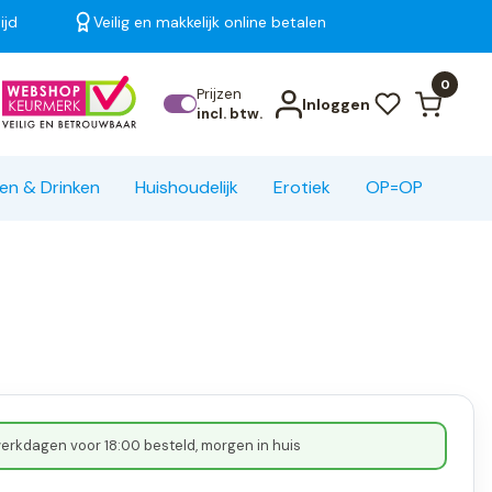
ijd
Veilig en makkelijk online betalen
Bekijk alle resultaten
0
Prijzen
Inloggen
incl. btw.
en & Drinken
Huishoudelijk
Erotiek
OP=OP
erkdagen voor 18:00 besteld, morgen in huis