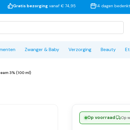
Gratis bezorging
vanaf € 74,95
14 dagen bedenkt
ementen
Zwanger & Baby
Verzorging
Beauty
Et
ream 3% (100 ml)
Op voorraad
·
Op w