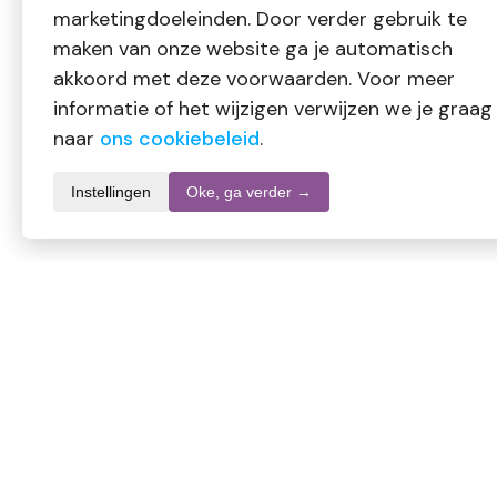
marketingdoeleinden. Door verder gebruik te
maken van onze website ga je automatisch
akkoord met deze voorwaarden. Voor meer
informatie of het wijzigen verwijzen we je graag
naar
ons cookiebeleid
.
Instellingen
Oke, ga verder →
Productomschrijving
Apraise Oxy Cream 3% (100 ml) is een gestabiliseerde crème
wimper- en wenkbrauwverf. De romige, gemakkelijk te mengen
applicatie en langdurige kleurresultaten.
Ingrediënten: