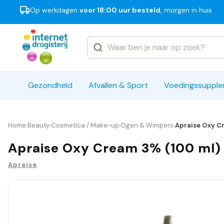
Op werkdagen
voor 18:00 uur besteld
, morgen in huis
Categorieën
Merken
Gezondheid
Afvallen & Sport
Voedingssuppl
Home
Beauty
Cosmetica / Make-up
Ogen & Wimpers
Apraise Oxy C
›
›
›
›
Apraise Oxy Cream 3% (100 ml)
Apraise