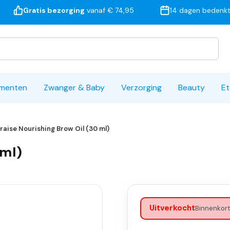
Gratis bezorging
vanaf € 74,95
14 dagen bedenkt
ementen
Zwanger & Baby
Verzorging
Beauty
Et
raise Nourishing Brow Oil (30 ml)
 ml)
Uitverkocht
Binnenkort