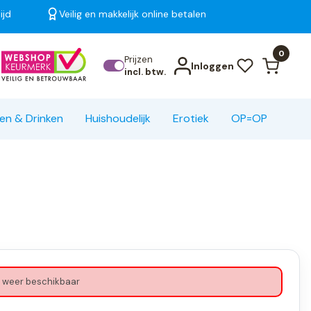
ijd
Veilig en makkelijk online betalen
Bekijk alle resultaten
0
Prijzen
Inloggen
incl. btw.
en & Drinken
Huishoudelijk
Erotiek
OP=OP
 weer beschikbaar