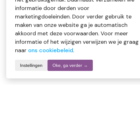
informatie door derden voor
marketingdoeleinden. Door verder gebruik te
maken van onze website ga je automatisch
akkoord met deze voorwaarden. Voor meer
informatie of het wijzigen verwijzen we je graag
naar
ons cookiebeleid
.
Instellingen
Oke, ga verder →
Productomschrijving
Apraise Nourishing Brow Oil (30 ml) is een hydraterende olie
de wenkbrauwen voedt en verzorgt voor een gezondere uitstra
wenkbrauwen.