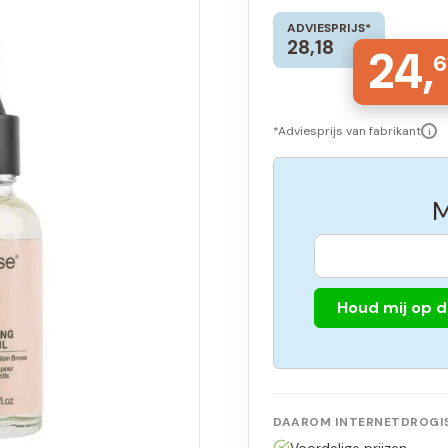
ADVIESPRIJS*
28,18
24,
6
*Adviesprijs van fabrikant
i
M
Houd mij op 
DAAROM INTERNETDROGIS
Voordelige prijzen