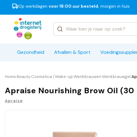
Op werkdagen
voor 18:00 uur besteld
, morgen in huis
Categorieën
Merken
Gezondheid
Afvallen & Sport
Voedingssuppl
Home
Beauty
Cosmetica / Make-up
Wenkbrauwen
Wenkbrauwgel
Ap
›
›
›
›
›
Apraise Nourishing Brow Oil (30
Apraise