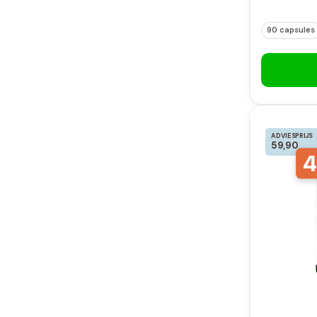
90 capsules
ADVIESPRIJS
59,90
4