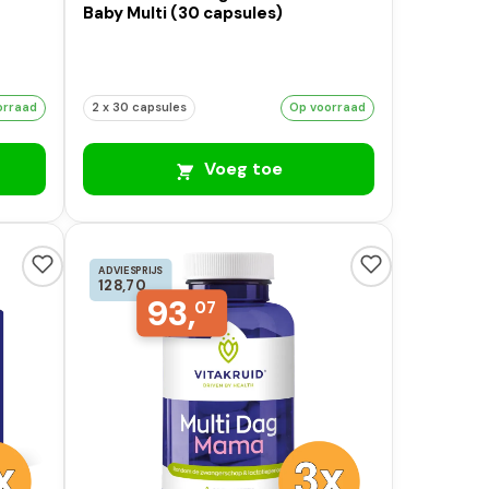
Baby Multi (30 capsules)
orraad
2 x 30 capsules
Op voorraad
Voeg toe
ADVIESPRIJS
128,70
93,
07