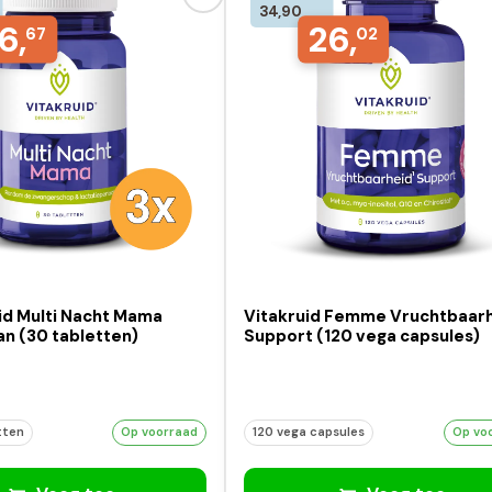
34,90
6,
26,
67
02
id Multi Nacht Mama
Vitakruid Femme Vruchtbaar
n (30 tabletten)
Support (120 vega capsules)
tten
Op voorraad
120 vega capsules
Op vo