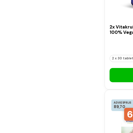
2x Vitakru
100% Vega
2 x 30 table
ADVIESPRIJS
89,70
6