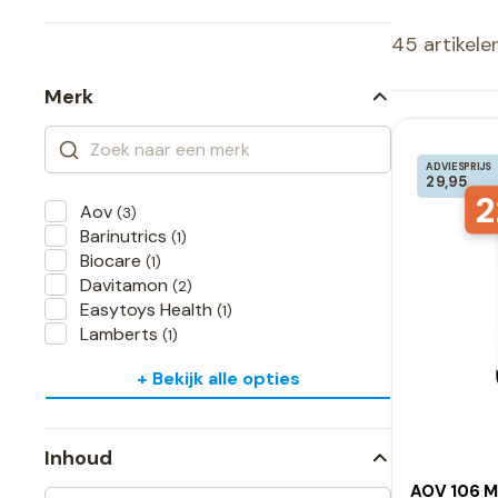
45 artikele
Merk
ADVIESPRIJS
29,95
2
Aov
(3)
Barinutrics
(1)
Biocare
(1)
Davitamon
(2)
Easytoys Health
(1)
Lamberts
(1)
+ Bekijk alle opties
Inhoud
AOV 106 M