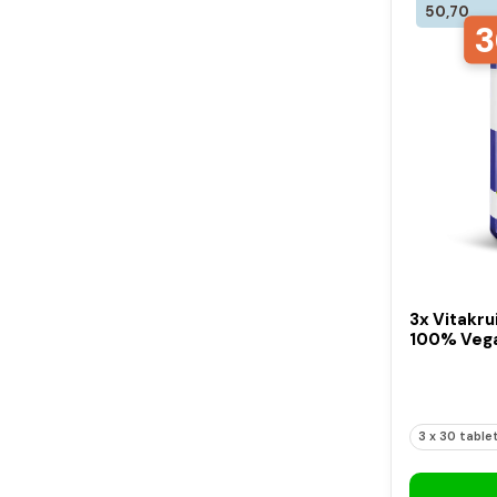
50,70
3
3x Vitakru
100% Vega
3 x 30 table