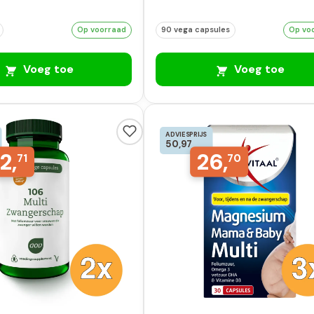
Op voorraad
90 vega capsules
Op vo
Voeg toe
Voeg toe
ADVIESPRIJS
50,97
2,
26,
71
70