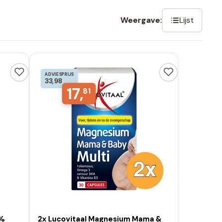
Lijst
Weergave:
ADVIESPRIJS
33,98
17,
81
0%
2x Lucovitaal Magnesium Mama &