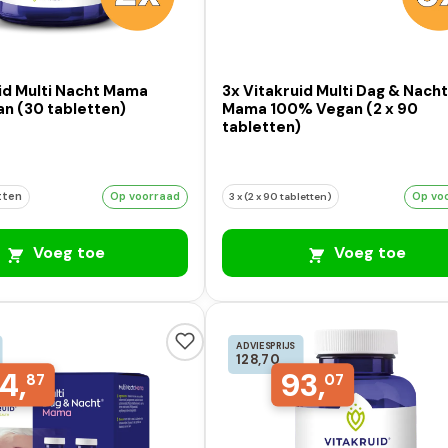
id Multi Nacht Mama
3x Vitakruid Multi Dag & Nach
n (30 tabletten)
Mama 100% Vegan (2 x 90
tabletten)
Op vo
tten
Op voorraad
3 x (2 x 90 tabletten)
Voeg toe
Voeg toe
ADVIESPRIJS
128,70
4,
93,
87
07