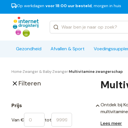
Op werkdagen
voor 18:00 uur besteld
, morgen in huis
Categorieën
Merken
Gezondheid
Afvallen & Sport
Voedingssuppl
Home
Zwanger & Baby
Zwanger
Multivitamine zwangerschap
›
›
›
Multi
Filteren
Ontdek bij K
Prijs
multivitamin
Van €
tot
Lees meer