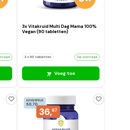
t
3x Vitakruid Multi Dag Mama 100%
Vegan (90 tabletten)
orraad
3 x 90 tabletten
Op voorraad
Voeg toe
ADVIESPRIJS
50,70
36,
67