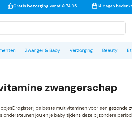
Gratis bezorging
vanaf € 74,95
14 dagen bedenkt
ementen
Zwanger & Baby
Verzorging
Beauty
Et
vitamine zwangerschap
oopjesDrogisterij de beste multivitaminen voor een gezonde
es ondersteunen jou en je baby tijdens deze bijzondere period