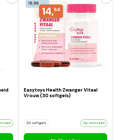
19,99
14,
84
heid
Easytoys Health Zwanger Vitaal
Vrouw (30 softgels)
orraad
30 softgels
Op voorraad