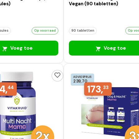
ules)
Vegan (90 tabletten)
sules
Op voorraad
90 tabletten
Op vo
Voeg toe
Voeg toe
ADVIESPRIJS
239,70
4,
173,
44
33