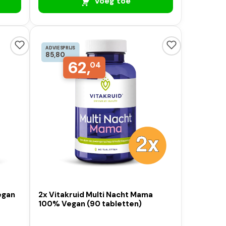
Voeg toe
ADVIESPRIJS
85,80
62,
04
egan
2x Vitakruid Multi Nacht Mama
100% Vegan (90 tabletten)