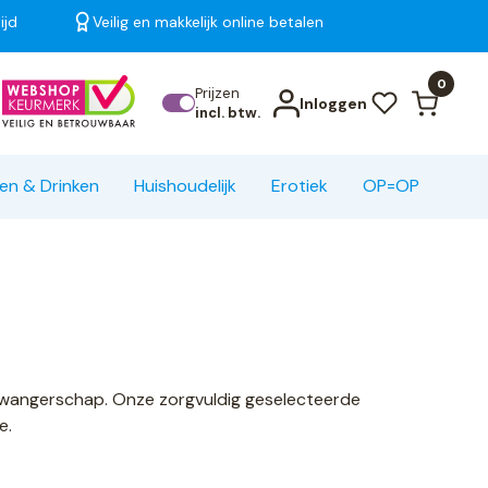
ijd
Veilig en makkelijk online betalen
Bekijk alle resultaten
0
Prijzen
Inloggen
incl. btw.
en & Drinken
Huishoudelijk
Erotiek
OP=OP
 zwangerschap. Onze zorgvuldig geselecteerde
e.