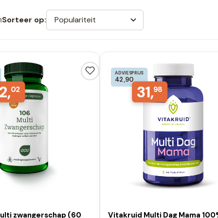
n
Populariteit
Sorteer op:
ADVIESPRIJS
42,90
2,
31,
02
98
ulti zwangerschap (60
Vitakruid Multi Dag Mama 10