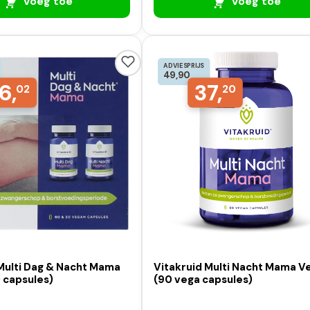
Voeg toe
Voeg toe
ADVIESPRIJS
49,90
6,
37,
02
20
 Multi Dag & Nacht Mama
Vitakruid Multi Nacht Mama V
 capsules)
(90 vega capsules)