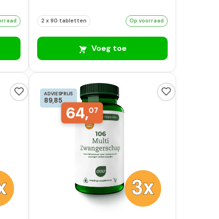
orraad
2 x 90 tabletten
Op voorraad
Voeg toe
ADVIESPRIJS
89,85
64,
07