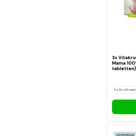
3x Vitakru
Mama 100%
tabletten)
3 x (2 x 30 tab
ADVIESPRIJS