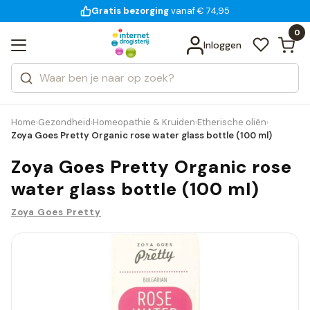
Gratis bezorging
voor 18:00 uur besteld
14 dagen bedenktijd
vanaf € 74,95
Bekijk alle resultaten
Zoeken
0
Categorieën
Inloggen
Merken
Home
Gezondheid
Homeopathie & Kruiden
Etherische oliën
›
›
›
›
Zoya Goes Pretty Organic rose water glass bottle (100 ml)
Zoya Goes Pretty Organic rose
water glass bottle (100 ml)
Zoya Goes Pretty