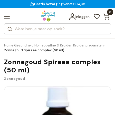
Gratis bezorging
voor 18:00 uur besteld
14 dagen bedenktijd
vanaf € 74,95
Bekijk alle resultaten
Zoeken
0
Categorieën
Inloggen
Merken
Home
Gezondheid
Homeopathie & Kruiden
Kruidenpreparaten
›
›
›
›
Zonnegoud Spiraea complex (50 ml)
Zonnegoud Spiraea complex
(50 ml)
Zonnegoud