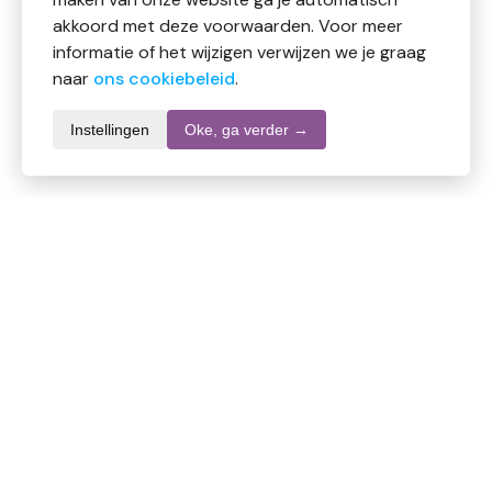
akkoord met deze voorwaarden. Voor meer
informatie of het wijzigen verwijzen we je graag
naar
ons cookiebeleid
.
Instellingen
Oke, ga verder →
Productomschrijving
Zonnegoud Spiraea complex
Kruidenpreparaat
Ingredienten
Water, alcohol (38,4%), extract uit: moerasspirea.
Gebruik
3 x daags voor de maaltijd 15-20 druppels met water