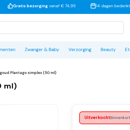
Gratis bezorging
vanaf € 74,95
14 dagen bedenkt
ementen
Zwanger & Baby
Verzorging
Beauty
Et
goud Plantago simplex (50 ml)
0 ml)
Uitverkocht
Binnenkort