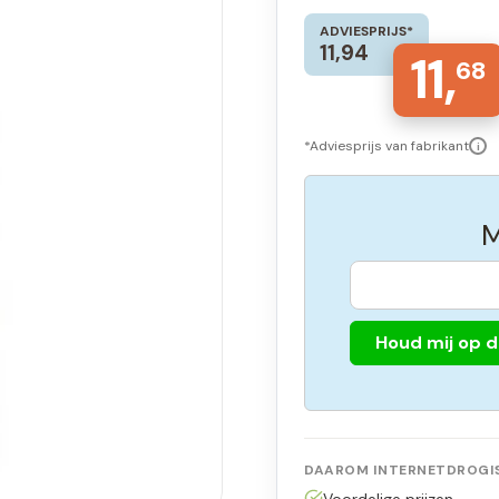
ADVIESPRIJS*
11,94
11,
68
*Adviesprijs van fabrikant
i
M
Houd mij op 
DAAROM INTERNETDROGIS
Voordelige prijzen