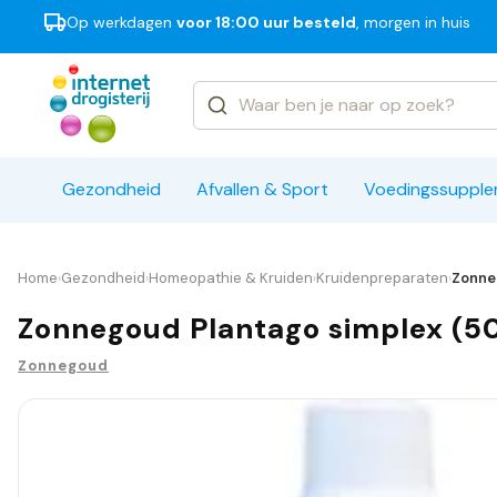
Op werkdagen
voor 18:00 uur besteld
, morgen in huis
Categorieën
Merken
Gezondheid
Afvallen & Sport
Voedingssuppl
Home
Gezondheid
Homeopathie & Kruiden
Kruidenpreparaten
Zonne
›
›
›
›
Zonnegoud Plantago simplex (5
Zonnegoud