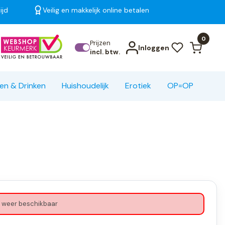
ijd
Veilig en makkelijk online betalen
Bekijk alle resultaten
0
Prijzen
Inloggen
incl. btw.
en & Drinken
Huishoudelijk
Erotiek
OP=OP
 weer beschikbaar