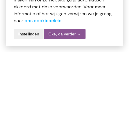
akkoord met deze voorwaarden. Voor meer
informatie of het wijzigen verwijzen we je graag
naar
ons cookiebeleid
.
Instellingen
Oke, ga verder →
Productomschrijving
Zonnegoud Centaurium simplex
Kruidenpreparaat
Ingredienten
Water, alcohol (38,4%), extract uit: Duizendgulden
kruid (Centaurium erythraea)