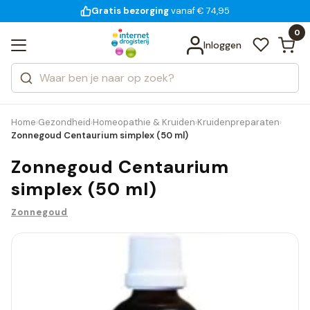
Gratis bezorging
voor 18:00 uur besteld
vanaf € 74,95
Bekijk alle resultaten
Zoeken
0
Categorieën
Inloggen
Merken
Home
Gezondheid
Homeopathie & Kruiden
Kruidenpreparaten
›
›
›
›
Zonnegoud Centaurium simplex (50 ml)
Zonnegoud Centaurium
simplex (50 ml)
Zonnegoud