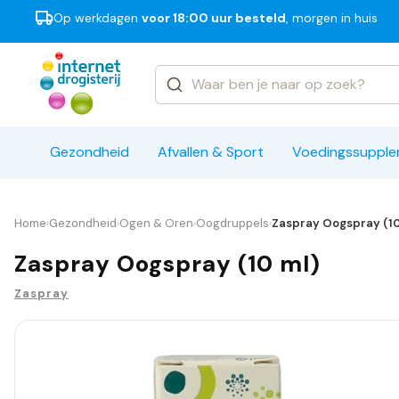
Op werkdagen
voor 18:00 uur besteld
, morgen in huis
Categorieën
Merken
Gezondheid
Afvallen & Sport
Voedingssuppl
Home
Gezondheid
Ogen & Oren
Oogdruppels
Zaspray Oogspray (10
›
›
›
›
Zaspray Oogspray (10 ml)
Zaspray