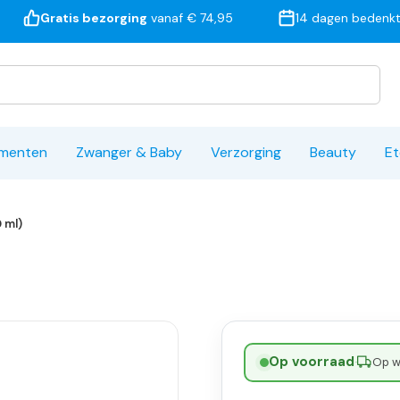
Gratis bezorging
vanaf € 74,95
14 dagen bedenkt
ementen
Zwanger & Baby
Verzorging
Beauty
Et
 ml)
Op voorraad
·
Op w