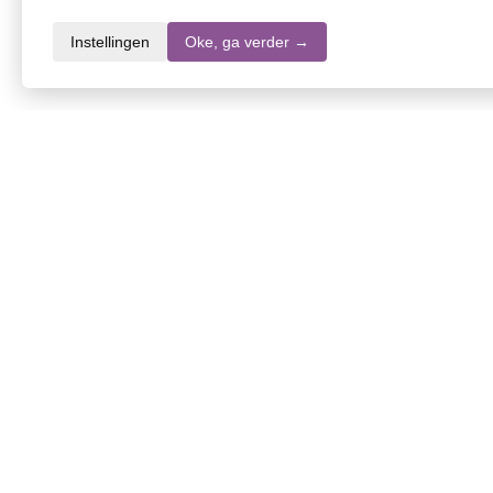
Instellingen
Oke, ga verder →
Productomschrijving
Zaspray Zaspray oogspray
Medisch hulpmiddel
Zaspray® steriele oogspray verzacht, hydrateert en smeert dro
– verzacht en smeert
– conserveermiddelvrij
Lees meer