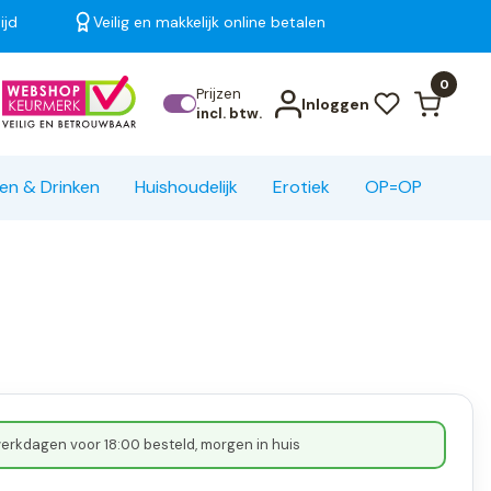
ijd
Veilig en makkelijk online betalen
Bekijk alle resultaten
0
Prijzen
Inloggen
incl. btw.
en & Drinken
Huishoudelijk
Erotiek
OP=OP
erkdagen voor 18:00 besteld, morgen in huis