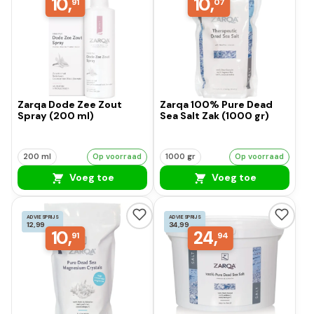
10,
10,
91
07
Zarqa Dode Zee Zout
Zarqa 100% Pure Dead
Spray (200 ml)
Sea Salt Zak (1000 gr)
200 ml
Op voorraad
1000 gr
Op voorraad
Voeg toe
Voeg toe
ADVIESPRIJS
ADVIESPRIJS
12,99
34,99
10,
24,
91
94