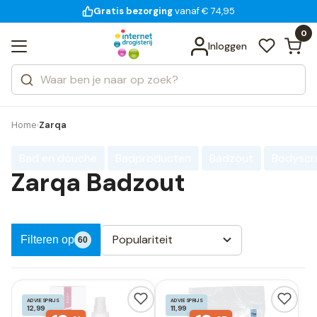
Gratis bezorging
voor 18:00 uur besteld
vanaf € 74,95
Bekijk alle resultaten
Zoeken
0
Categorieën
Inloggen
Merken
Home
Zarqa
›
Bad en douche
Badproducten
Badzout
Bodyscr
Zarqa Badzout
Populariteit
Filteren op
60
ADVIESPRIJS
ADVIESPRIJS
12,99
11,99