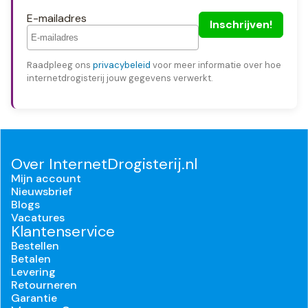
E-mailadres
Raadpleeg ons
privacybeleid
voor meer informatie over hoe
internetdrogisterij jouw gegevens verwerkt.
Over InternetDrogisterij.nl
Mijn account
Nieuwsbrief
Blogs
Vacatures
Klantenservice
Bestellen
Betalen
Levering
Retourneren
Garantie