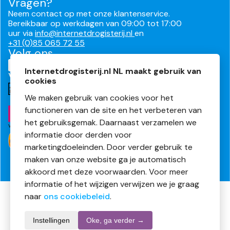
Vragen?
Neem contact op met onze klantenservice.
Bereikbaar op werkdagen van 09:00 tot 17:00
uur via
info@internetdrogisterij.nl
en
+31 (0)85 065 72 55
Volg ons
Internetdrogisterij.nl NL maakt gebruik van
Veilig en makkelijk betalen
cookies
We maken gebruik van cookies voor het
functioneren van de site en het verbeteren van
het gebruiksgemak. Daarnaast verzamelen we
informatie door derden voor
marketingdoeleinden. Door verder gebruik te
maken van onze website ga je automatisch
akkoord met deze voorwaarden. Voor meer
informatie of het wijzigen verwijzen we je graag
naar
ons cookiebeleid
.
Algemene voorwaarden
Privacyverklaring
Cookies
Instellingen
Oke, ga verder →
Disclaimer