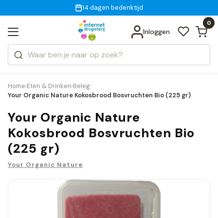
Gratis bezorging
voor 18:00 uur besteld
14 dagen bedenktijd
Bekijk alle resultaten
Zoeken
0
Categorieën
Inloggen
Merken
Home
Eten & Drinken
Beleg
›
›
›
Your Organic Nature Kokosbrood Bosvruchten Bio (225 gr)
Your Organic Nature
Kokosbrood Bosvruchten Bio
(225 gr)
Your Organic Nature