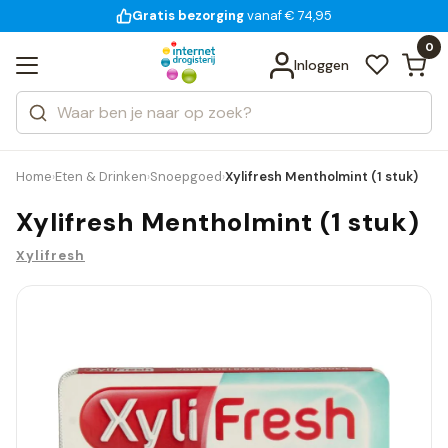
Gratis bezorging
voor 18:00 uur besteld
14 dagen bedenktijd
vanaf € 74,95
Bekijk alle resultaten
Zoeken
0
Categorieën
Inloggen
Merken
Home
Eten & Drinken
Snoepgoed
Xylifresh Mentholmint (1 stuk)
›
›
›
Xylifresh Mentholmint (1 stuk)
Xylifresh