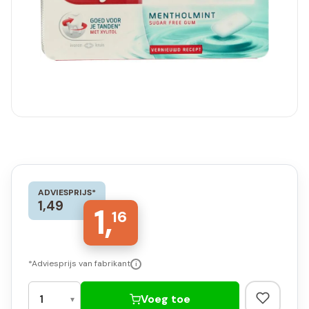
ADVIESPRIJS*
1,49
1,
16
*Adviesprijs van fabrikant
i
Voeg toe