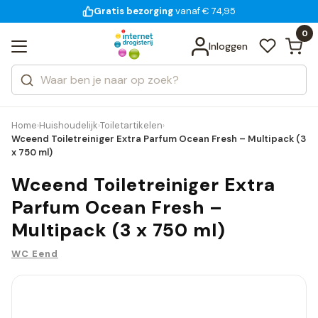
Gratis bezorging
voor 18:00 uur besteld
14 dagen bedenktijd
vanaf € 74,95
Bekijk alle resultaten
Zoeken
0
Categorieën
Inloggen
Merken
Home
Huishoudelijk
Toiletartikelen
›
›
›
Wceend Toiletreiniger Extra Parfum Ocean Fresh – Multipack (3
x 750 ml)
Wceend Toiletreiniger Extra
Parfum Ocean Fresh –
Multipack (3 x 750 ml)
WC Eend