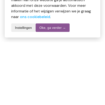
akkoord met deze voorwaarden. Voor meer
informatie of het wijzigen verwijzen we je graag
naar
ons cookiebeleid
.
Instellingen
Oke, ga verder →
Productomschrijving
Volatile Tarwehuls CO2 Bio is een voedend extract dat
rijk is aan vitamine E en bekend staat om zijn
beschermende en huidherstellende eigenschappen,
perfect voor droge huid.
Gebruik:
Voeg enkele druppels toe aan huidolie of crème. Niet