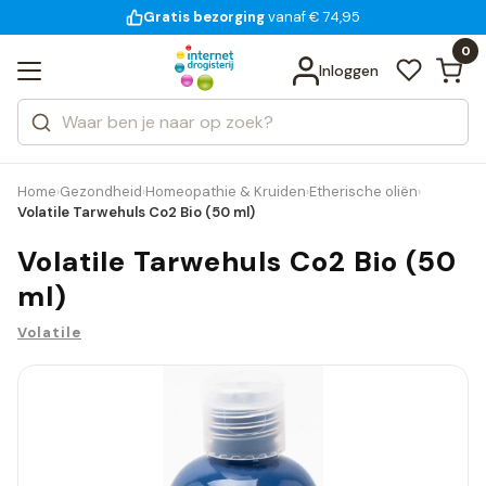
Gratis bezorging
voor 18:00 uur besteld
14 dagen bedenktijd
vanaf € 74,95
Bekijk alle resultaten
Zoeken
0
Categorieën
Inloggen
Merken
Home
Gezondheid
Homeopathie & Kruiden
Etherische oliën
›
›
›
›
Volatile Tarwehuls Co2 Bio (50 ml)
Volatile Tarwehuls Co2 Bio (50
ml)
Volatile