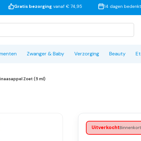
Gratis bezorging
vanaf € 74,95
14 dagen bedenkt
ementen
Zwanger & Baby
Verzorging
Beauty
Et
Sinaasappel Zoet (5 ml)
Uitverkocht
Binnenkort