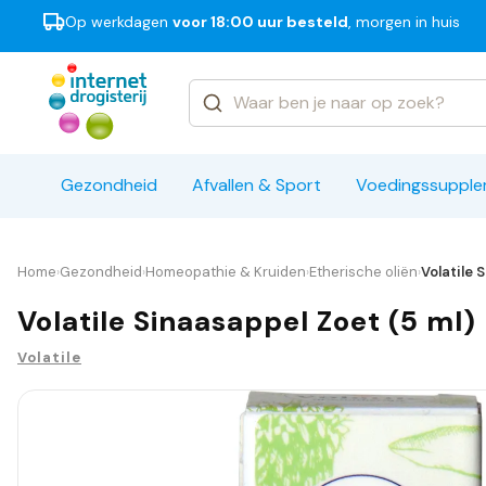
Op werkdagen
voor 18:00 uur besteld
, morgen in huis
Categorieën
Merken
Gezondheid
Afvallen & Sport
Voedingssuppl
Home
Gezondheid
Homeopathie & Kruiden
Etherische oliën
Volatile 
›
›
›
›
Volatile Sinaasappel Zoet (5 ml)
Volatile