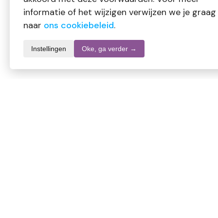
informatie of het wijzigen verwijzen we je graag
naar
ons cookiebeleid
.
Instellingen
Oke, ga verder →
Productomschrijving
Volatile Sinaasappel zoet etherische olie heeft een zoete, 
eigenschappen.
Gebruik:
Enkele druppels toevoegen aan een aromalampje of diffuser v
Vermijd gebruik tijdens zwangerschap en bij kinderen onder de
Waarschuwingen: