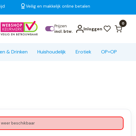
ijd
Veilig en makkelijk online betalen
Bekijk alle resultaten
0
Prijzen
Inloggen
incl. btw.
en & Drinken
Huishoudelijk
Erotiek
OP=OP
 weer beschikbaar