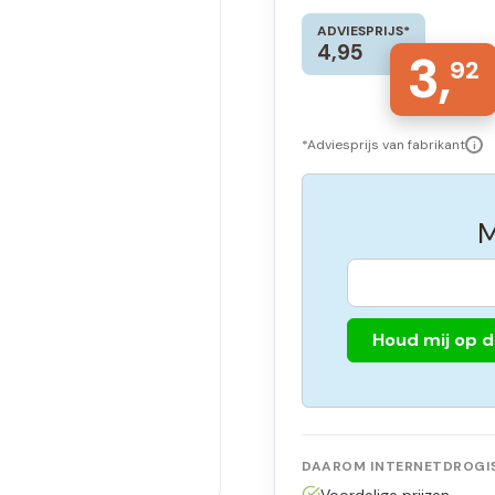
ADVIESPRIJS*
4,95
3,
92
*Adviesprijs van fabrikant
i
M
Houd mij op 
DAAROM INTERNETDROGIS
Voordelige prijzen