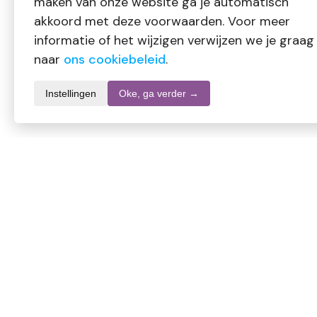
maken van onze website ga je automatisch
akkoord met deze voorwaarden. Voor meer
informatie of het wijzigen verwijzen we je graag
naar
ons cookiebeleid
.
Instellingen
Oke, ga verder →
Productomschrijving
Volatile Roomspray Orange Eucalyptus (100 ml) combineert de
energieke geur die ruimtes direct opfrist.
Gebruik:
Spray naar wens in de lucht. Niet direct op textiel of meubels