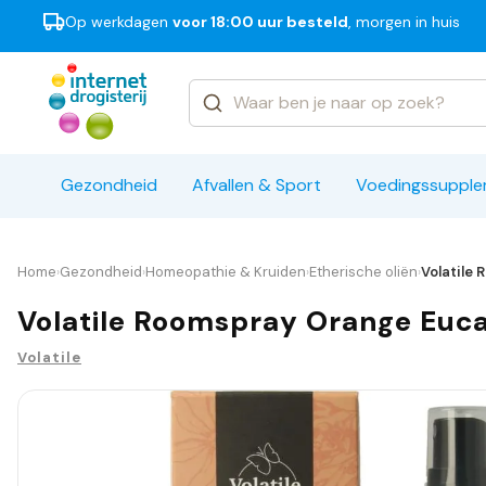
Op werkdagen
voor 18:00 uur besteld
, morgen in huis
Categorieën
Merken
Gezondheid
Afvallen & Sport
Voedingssuppl
Home
Gezondheid
Homeopathie & Kruiden
Etherische oliën
Volatile
›
›
›
›
Volatile Roomspray Orange Euca
Volatile