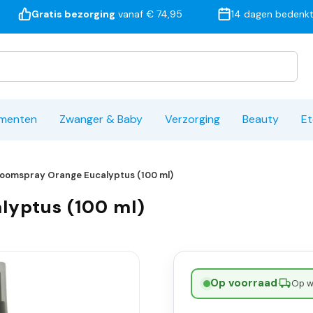
Gratis bezorging
vanaf € 74,95
14 dagen bedenkt
ementen
Zwanger & Baby
Verzorging
Beauty
Et
 Roomspray Orange Eucalyptus (100 ml)
lyptus (100 ml)
Op voorraad
·
Op w