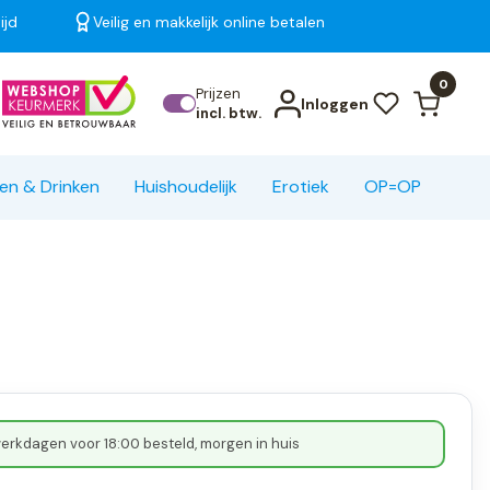
ijd
Veilig en makkelijk online betalen
Bekijk alle resultaten
0
Prijzen
Inloggen
incl. btw.
en & Drinken
Huishoudelijk
Erotiek
OP=OP
erkdagen voor 18:00 besteld, morgen in huis