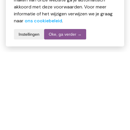
akkoord met deze voorwaarden. Voor meer
informatie of het wijzigen verwijzen we je graag
naar
ons cookiebeleid
.
Instellingen
Oke, ga verder →
Productomschrijving
Volatile Purple Rose Cleansing Lotion (200 ml) is een
verfrissende reinigingslotion die make-up en
onzuiverheden effectief verwijdert, de huid zuivert en
hydrateert, met een subtiele rozengeur voor dagelijks
gebruik.
Gebruik: