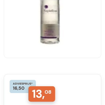
ADVIESPRIJS*
16,50
13,
08