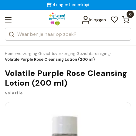
Gratis bezorging
voor 18:00 uur besteld
14 dagen bedenktijd
Bekijk alle resultaten
Zoeken
0
Categorieën
Inloggen
Merken
Home
Verzorging
Gezichtsverzorging
Gezichtsreiniging
›
›
›
›
Volatile Purple Rose Cleansing Lotion (200 ml)
Volatile Purple Rose Cleansing
Lotion (200 ml)
Volatile