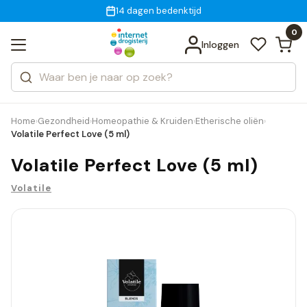
Gratis bezorging
voor 18:00 uur besteld
14 dagen bedenktijd
Bekijk alle resultaten
Zoeken
0
Categorieën
Inloggen
Merken
Home
Gezondheid
Homeopathie & Kruiden
Etherische oliën
›
›
›
›
Volatile Perfect Love (5 ml)
Volatile Perfect Love (5 ml)
Volatile