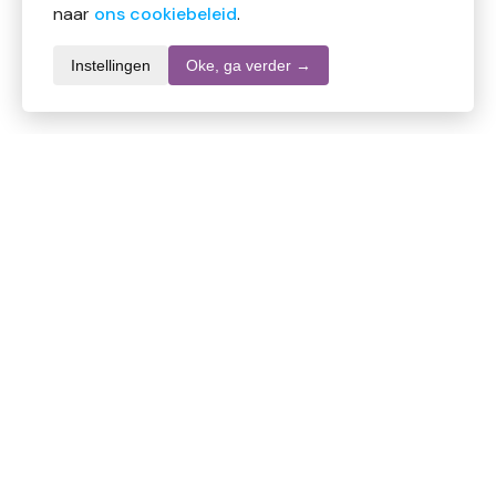
naar
ons cookiebeleid
.
Instellingen
Oke, ga verder →
Productomschrijving
Volatile Pepermunt etherische olie is een verfrissende
olie die bekend staat om zijn stimulerende werking op
de luchtwegen en het bevorderen van de
concentratie.
Gebruik:
Enkele druppels toevoegen aan een aromalampje of
diffuser voor een verkwikkende geur. Niet onverdund
op de huid aanbrengen. Vermijd gebruik tijdens
Lees meer
zwangerschap en bij kinderen onder de 6 jaar.