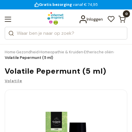
Gratis bezorging
voor 18:00 uur besteld
14 dagen bedenktijd
vanaf € 74,95
Bekijk alle resultaten
Zoeken
0
Categorieën
Inloggen
Merken
Home
Gezondheid
Homeopathie & Kruiden
Etherische oliën
›
›
›
›
Volatile Pepermunt (5 ml)
Volatile Pepermunt (5 ml)
Volatile