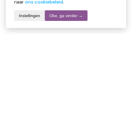
naar
ons cookiebeleid
.
Instellingen
Oke, ga verder →
Productomschrijving
Volatile Ontspannen etherische olie heeft een
kalmerende geur die helpt stress te verminderen en
ontspanning te bevorderen, ideaal na een drukke dag.
Ingrediënten:
Lavendel, mandarijn, geranium, marjolein.
Gebruik:
Voeg enkele druppels toe aan een diffuser,
Lees meer
geursteentje of badwater. Niet onverdund op de huid