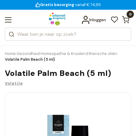
Gratis bezorging
voor 18:00 uur besteld
vanaf € 74,95
Bekijk alle resultaten
Zoeken
0
Categorieën
Inloggen
Merken
Home
Gezondheid
Homeopathie & Kruiden
Etherische oliën
›
›
›
›
Volatile Palm Beach (5 ml)
Volatile Palm Beach (5 ml)
Volatile