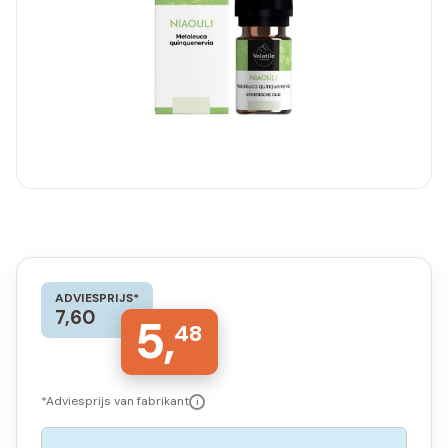
ADVIESPRIJS*
7,60
5,
48
*Adviesprijs van fabrikant
i