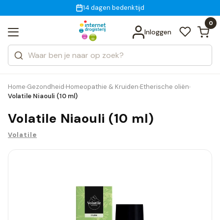
Gratis bezorging
voor 18:00 uur besteld
14 dagen bedenktijd
Bekijk alle resultaten
Zoeken
0
Categorieën
Inloggen
Merken
Home
Gezondheid
Homeopathie & Kruiden
Etherische oliën
›
›
›
›
Volatile Niaouli (10 ml)
Volatile Niaouli (10 ml)
Volatile