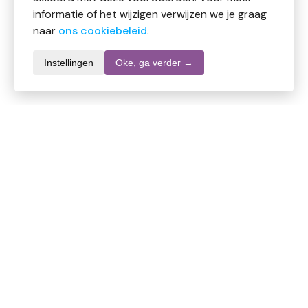
informatie of het wijzigen verwijzen we je graag
naar
ons cookiebeleid
.
Instellingen
Oke, ga verder →
Productomschrijving
Volatile Massageolie Sesam Bij Stress is een
ontspannende olie met sesam en kalmerende
etherische oliën die helpen stress te verlichten en een
gevoel van rust en welzijn bevorderen.
Gebruik:
Breng aan op de huid en masseer rustig in om stress
te verminderen en de huid te verzorgen.