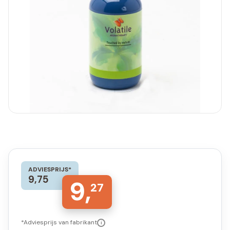
ADVIESPRIJS*
9,75
9,
27
*Adviesprijs van fabrikant
i