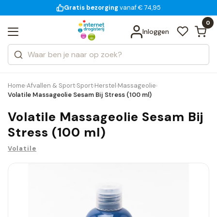
Gratis bezorging
voor 18:00 uur besteld
14 dagen bedenktijd
Bekijk alle resultaten
Zoeken
0
Categorieën
Inloggen
Merken
Home
Afvallen & Sport
Sport
Herstel
Massageolie
›
›
›
›
›
Volatile Massageolie Sesam Bij Stress (100 ml)
Volatile Massageolie Sesam Bij
Stress (100 ml)
Volatile