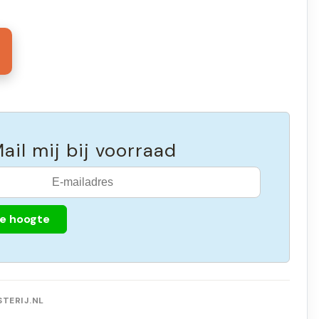
7
ail mij bij voorraad
de hoogte
TERIJ.NL