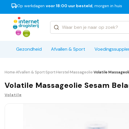
Op werkdagen
voor 18:00 uur besteld
, morgen in huis
Categorieën
Merken
Gezondheid
Afvallen & Sport
Voedingssuppl
Home
Afvallen & Sport
Sport
Herstel
Massageolie
Volatile Massageol
›
›
›
›
›
Volatile Massageolie Sesam Bela
Volatile