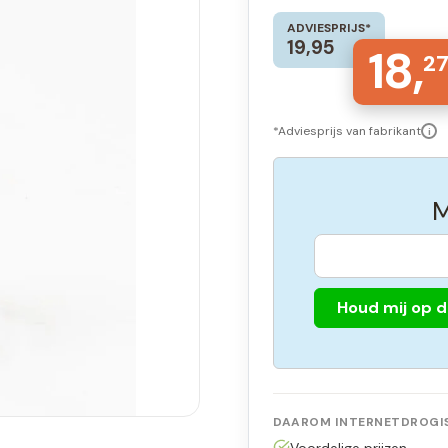
ADVIESPRIJS*
19,95
18,
2
*Adviesprijs van fabrikant
i
M
Houd mij op 
DAAROM INTERNETDROGIS
Voordelige prijzen