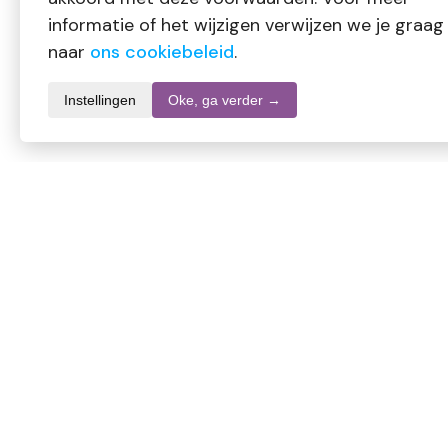
informatie of het wijzigen verwijzen we je graag
naar
ons cookiebeleid
.
Instellingen
Oke, ga verder →
Productomschrijving
Volatile Massageolie Sesam Belaste Spieren is speciaal on
voedende sesamolie en krachtige etherische oliën. Ideaal na s
Gebruik:
Royaal aanbrengen op de huid en stevig inmasseren op de g
Waarschuwingen:
Alleen voor uitwendig gebruik. Buiten bereik van kinderen hou