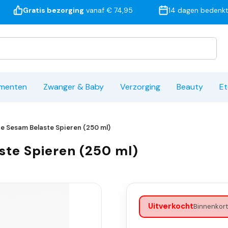
Gratis bezorging
vanaf € 74,95
14 dagen bedenkt
ementen
Zwanger & Baby
Verzorging
Beauty
Et
ie Sesam Belaste Spieren (250 ml)
ste Spieren (250 ml)
Uitverkocht
Binnenkort