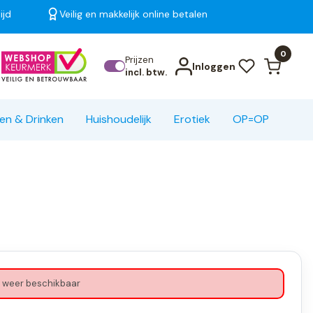
ijd
Veilig en makkelijk online betalen
Bekijk alle resultaten
0
Prijzen
Inloggen
incl. btw.
en & Drinken
Huishoudelijk
Erotiek
OP=OP
 weer beschikbaar