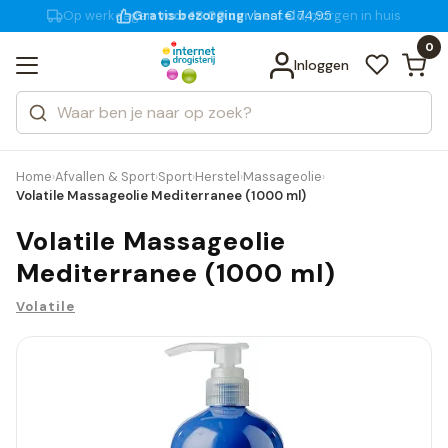
Gratis bezorging
voor 18:00 uur besteld
vanaf € 74,95
Bekijk alle resultaten
Zoeken
0
Categorieën
Inloggen
Merken
Home
Afvallen & Sport
Sport
Herstel
Massageolie
›
›
›
›
›
Volatile Massageolie Mediterranee (1000 ml)
Volatile Massageolie
Mediterranee (1000 ml)
Volatile