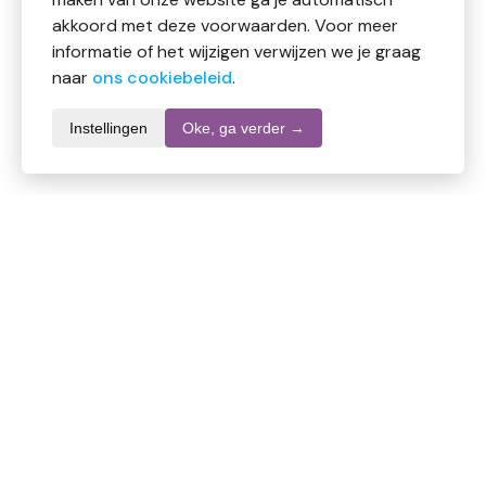
akkoord met deze voorwaarden. Voor meer
informatie of het wijzigen verwijzen we je graag
naar
ons cookiebeleid
.
Instellingen
Oke, ga verder →
Productomschrijving
Volatile Massageolie Mediterranee heeft een frisse en
kruidige geur van rozemarijn en citroen die
ontspanning en energie geeft, ideaal voor een
verkwikkende massage.
Ingrediënten:
Amandelolie, jojobaolie, etherische oliën van