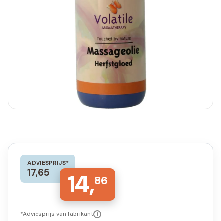
ADVIESPRIJS*
17,65
14,
86
*Adviesprijs van fabrikant
i