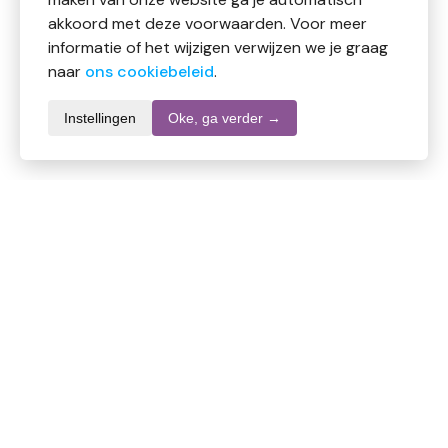
akkoord met deze voorwaarden. Voor meer
informatie of het wijzigen verwijzen we je graag
naar
ons cookiebeleid
.
Instellingen
Oke, ga verder →
Productomschrijving
Volatile Malmo Sauna Opgietconcentraat bevat frisse
etherische oliën die zorgen voor een verkwikkende en
zuiverende geurbeleving tijdens de saunasessie.
Gebruik:
Verdun 10 ml concentraat in 1 liter water en giet over
de hete saunastenen. Goed ventileren na gebruik.