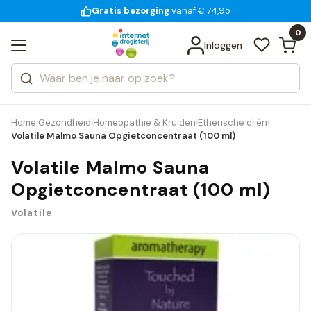
Gratis bezorging
voor 18:00 uur besteld
14 dagen bedenktijd
vanaf € 74,95
Bekijk alle resultaten
Zoeken
0
Categorieën
Inloggen
Merken
Home
Gezondheid
Homeopathie & Kruiden
Etherische oliën
›
›
›
›
Volatile Malmo Sauna Opgietconcentraat (100 ml)
Volatile Malmo Sauna
Opgietconcentraat (100 ml)
Volatile