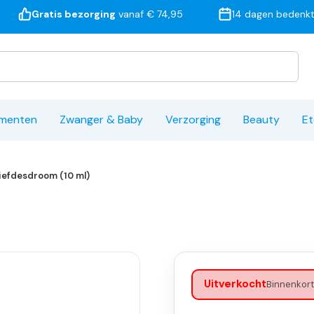
Gratis bezorging
vanaf € 74,95
14 dagen bedenkt
ementen
Zwanger & Baby
Verzorging
Beauty
Et
Liefdesdroom (10 ml)
Uitverkocht
Binnenkort