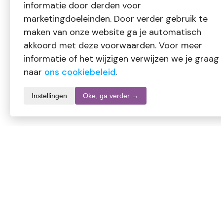
informatie door derden voor
marketingdoeleinden. Door verder gebruik te
maken van onze website ga je automatisch
akkoord met deze voorwaarden. Voor meer
informatie of het wijzigen verwijzen we je graag
naar
ons cookiebeleid
.
Instellingen
Oke, ga verder →
Productomschrijving
Volatile Liefdesdroom etherische olie is een sensuele, bloem
aromatherapie en massage.
Gebruik: