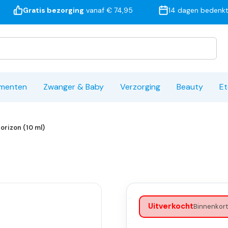
Gratis bezorging
vanaf € 74,95
14 dagen bedenkt
ementen
Zwanger & Baby
Verzorging
Beauty
Et
Horizon (10 ml)
Uitverkocht
Binnenkort