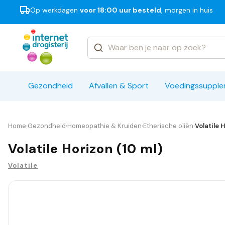
Op werkdagen
voor 18:00 uur besteld
, morgen in huis
Categorieën
Merken
Gezondheid
Afvallen & Sport
Voedingssuppl
Home
Gezondheid
Homeopathie & Kruiden
Etherische oliën
Volatile 
›
›
›
›
Volatile Horizon (10 ml)
Volatile