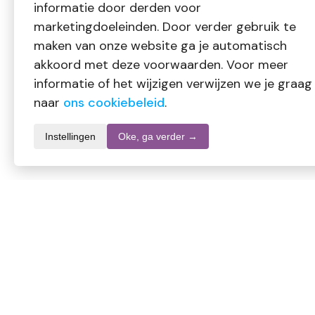
informatie door derden voor
marketingdoeleinden. Door verder gebruik te
maken van onze website ga je automatisch
akkoord met deze voorwaarden. Voor meer
informatie of het wijzigen verwijzen we je graag
naar
ons cookiebeleid
.
Instellingen
Oke, ga verder →
Productomschrijving
Volatile Horizon (10 ml) is een frisse etherische olie blend m
ideaal voor gebruik in diffusers of aromatherapie.
Gebruik: