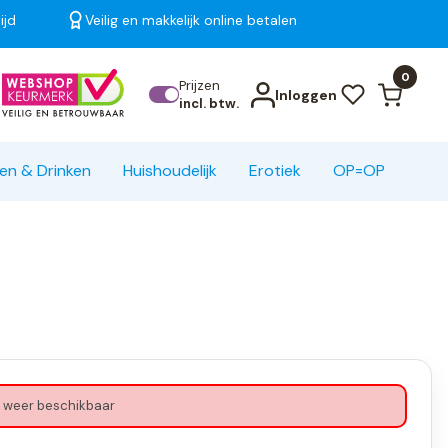
ijd
Veilig en makkelijk online betalen
Bekijk alle resultaten
0
Prijzen
Inloggen
incl. btw.
en & Drinken
Huishoudelijk
Erotiek
OP=OP
 weer beschikbaar