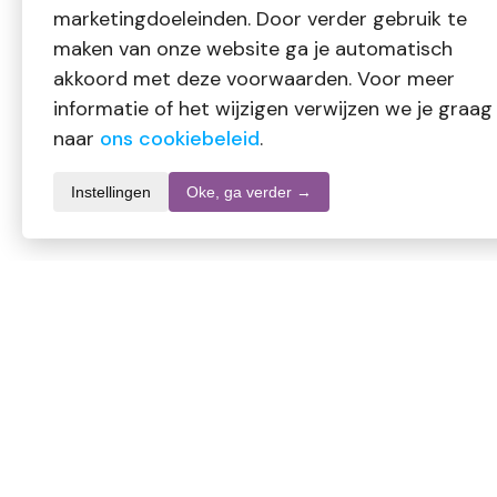
marketingdoeleinden. Door verder gebruik te
maken van onze website ga je automatisch
akkoord met deze voorwaarden. Voor meer
informatie of het wijzigen verwijzen we je graag
naar
ons cookiebeleid
.
Instellingen
Oke, ga verder →
Productomschrijving
Volatile Gember CO2-TO Bio etherische olie heeft een warme,
het bevorderen van een warme sfeer.
Gebruik:
Enkele druppels toevoegen aan een diffuser of mengen met e