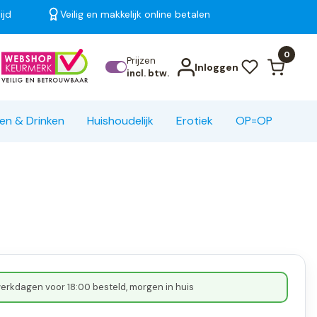
ijd
Veilig en makkelijk online betalen
Bekijk alle resultaten
0
Prijzen
Inloggen
incl. btw.
en & Drinken
Huishoudelijk
Erotiek
OP=OP
erkdagen voor 18:00 besteld, morgen in huis