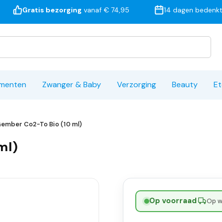
Gratis bezorging
vanaf € 74,95
14 dagen bedenkt
ementen
Zwanger & Baby
Verzorging
Beauty
Et
Gember Co2-To Bio (10 ml)
ml)
Op voorraad
·
Op w