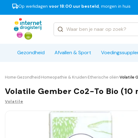
Op werkdagen
voor 18:00 uur besteld
, morgen in huis
Categorieën
Merken
Gezondheid
Afvallen & Sport
Voedingssuppl
Home
Gezondheid
Homeopathie & Kruiden
Etherische oliën
Volatile 
›
›
›
›
Volatile Gember Co2-To Bio (10 
Volatile