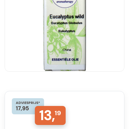
ADVIESPRIJS*
17,95
13,
19