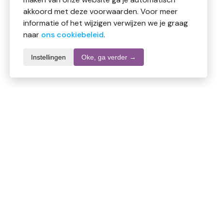
akkoord met deze voorwaarden. Voor meer
informatie of het wijzigen verwijzen we je graag
naar
ons cookiebeleid
.
Instellingen
Oke, ga verder →
Productomschrijving
Volatile Eucalyptus Wild 50 ml is een krachtige
etherische olie met een frisse, scherpe geur, die helpt
bij het vrijmaken van de luchtwegen en het verlichten
van verkoudheidsklachten.
Ingrediënten:
Eucalyptus globulus (Eucalyptus wild) olie.