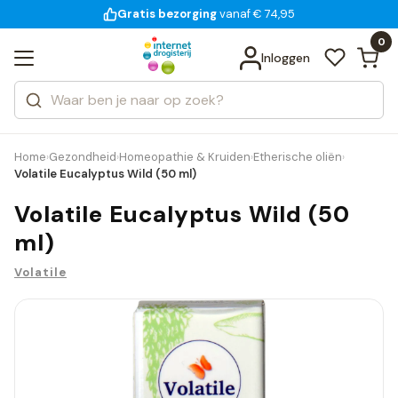
Gratis bezorging
voor 18:00 uur besteld
14 dagen bedenktijd
Bekijk alle resultaten
Zoeken
0
Categorieën
Inloggen
Merken
Home
Gezondheid
Homeopathie & Kruiden
Etherische oliën
›
›
›
›
Volatile Eucalyptus Wild (50 ml)
Volatile Eucalyptus Wild (50
ml)
Volatile