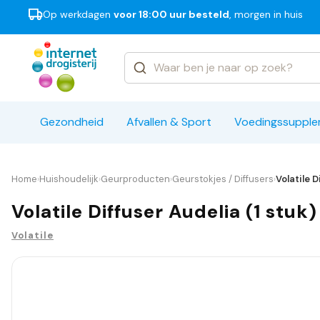
Op werkdagen
voor 18:00 uur besteld
, morgen in huis
Categorieën
Merken
Gezondheid
Afvallen & Sport
Voedingssuppl
Home
Huishoudelijk
Geurproducten
Geurstokjes / Diffusers
Volatile D
›
›
›
›
Volatile Diffuser Audelia (1 stuk)
Volatile