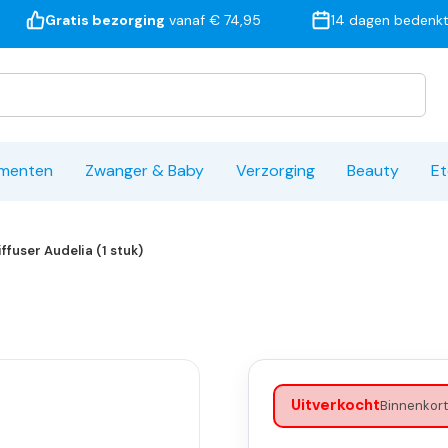
Gratis bezorging
vanaf € 74,95
14 dagen bedenkt
ementen
Zwanger & Baby
Verzorging
Beauty
Et
iffuser Audelia (1 stuk)
Uitverkocht
Binnenkort