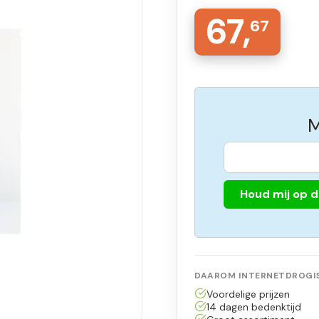
67,
67
M
Houd mij op 
DAAROM INTERNETDROGIS
Voordelige prijzen
14 dagen bedenktijd