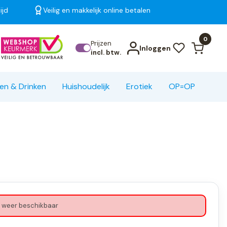
ijd
Veilig en makkelijk online betalen
Bekijk alle resultaten
0
Prijzen
Inloggen
incl. btw.
en & Drinken
Huishoudelijk
Erotiek
OP=OP
 weer beschikbaar