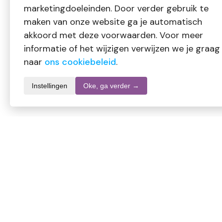
marketingdoeleinden. Door verder gebruik te
maken van onze website ga je automatisch
akkoord met deze voorwaarden. Voor meer
informatie of het wijzigen verwijzen we je graag
naar
ons cookiebeleid
.
Instellingen
Oke, ga verder →
Productomschrijving
Volatile Diffuser Audelia is een stijlvolle geurverspreider die 
of op kantoor.
Gebruik:
Vul het reservoir met water en voeg enkele druppels etherisc