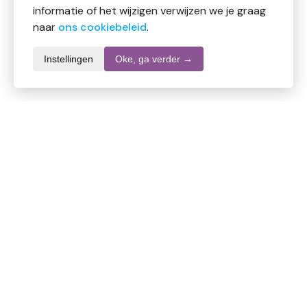
informatie of het wijzigen verwijzen we je graag
naar
ons cookiebeleid
.
Instellingen
Oke, ga verder →
Productomschrijving
Volatile Lente Mix etherische olie brengt de frisse en
bloemige geur van de lente in huis en zorgt voor een
opgewekte en zuivere sfeer.
Ingrediënten:
Citroen, grapefruit, lavendel, geranium, rozemarijn.
Gebruik:
Enkele druppels toevoegen aan een diffuser of