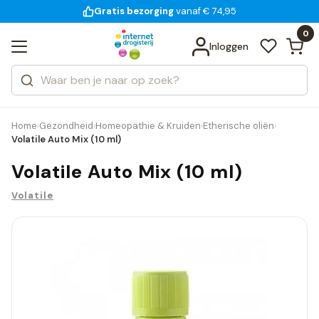
Gratis bezorging
voor 18:00 uur besteld
14 dagen bedenktijd
vanaf € 74,95
Bekijk alle resultaten
Zoeken
0
Categorieën
Inloggen
Merken
Home
Gezondheid
Homeopathie & Kruiden
Etherische oliën
›
›
›
›
Volatile Auto Mix (10 ml)
Volatile Auto Mix (10 ml)
Volatile