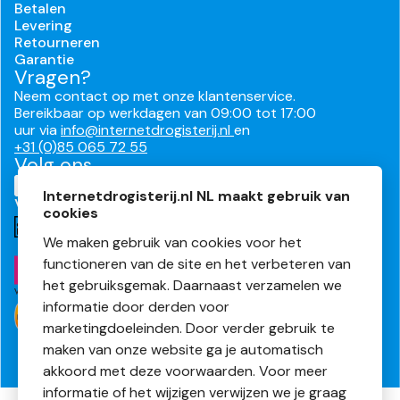
Betalen
Levering
Retourneren
Garantie
Vragen?
Neem contact op met onze klantenservice.
Bereikbaar op werkdagen van 09:00 tot 17:00
uur via
info@internetdrogisterij.nl
en
+31 (0)85 065 72 55
Volg ons
Internetdrogisterij.nl NL maakt gebruik van
Veilig en makkelijk betalen
cookies
We maken gebruik van cookies voor het
functioneren van de site en het verbeteren van
het gebruiksgemak. Daarnaast verzamelen we
informatie door derden voor
marketingdoeleinden. Door verder gebruik te
maken van onze website ga je automatisch
akkoord met deze voorwaarden. Voor meer
informatie of het wijzigen verwijzen we je graag