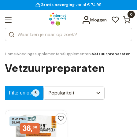
Gratis bezorging
voor 18:00 uur besteld
vanaf € 74,95
Bekijk alle resultaten
Zoeken
0
Categorieën
Inloggen
Merken
Home
Voedingssupplementen
Supplementen
Vetzuurpreparaten
›
›
›
Vetzuurpreparaten
Populariteit
Filteren op
5
ADVIESPRIJS
39,95
36,
66